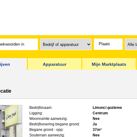
ijven
Apparatuur
Mijn Marktplaats
catie
Bedrijfsnaam:
Limonci gozleme
Ligging:
Centrum
Woonruimte aanwezig:
Nee
Bedrijfsvoering begane grond:
Ja
Begane grond - opp:
37m²
Souterrain aanwezig:
Nee