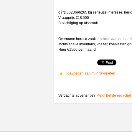
ðŸ“ž 0623666265 bij serieuze interesse, beri
Vraagprijs €18.500
Bezichtiging op afspraak
Overname horeca zaak in leiden aan de haar
Inclusief alle inventaris, vriezer, koelkasten gr
Huur €1500 per maand
Toevoegen aan mijn favorieten
Verdachte advertentie?
Meldt het de redactie!