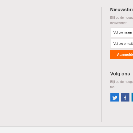
Nieuwsbri
Blijf op de hoog
nieuwsbrief!
Volg ons
Blijf op de hoog
toe: