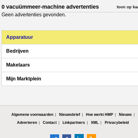
0 vacuümmeer-machine advertenties
verfijn resul
toon op ka
Geen advertenties gevonden.
Apparatuur
Bedrijven
Makelaars
Mijn Marktplein
Algemene voorwaarden
Nieuwsbrief
Hoe werkt HMP
Nieuws
Adverteren
Contact
Linkpartners
XML
Privacybeleid