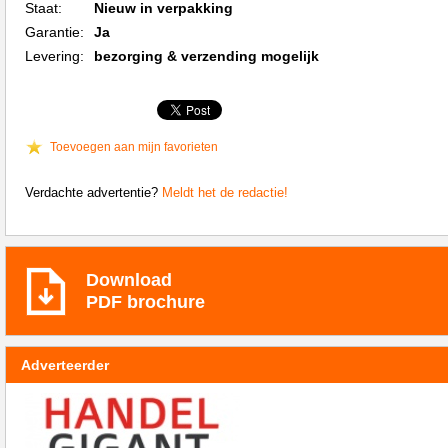
Staat:
Nieuw in verpakking
Garantie:
Ja
Levering:
bezorging & verzending mogelijk
Toevoegen aan mijn favorieten
Verdachte advertentie?
Meldt het de redactie!
Download
PDF brochure
Adverteerder