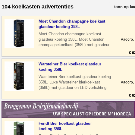
104 koelkasten advertenties
verfijn resul
toon op ka
Moet Chandon champagne koelkast
glasdeur koeling 358L
Moet Chandon champagne koelkast
glasdeur koeling 358L. Moet Chandon
Aadorp,
champagnekoelkast (358L) met glasdeur
en LED-verlichting. Stil en energiezuinig, i
€ 6
Warsteiner Bier koelkast glasdeur
koeling 358L
Warsteiner Bier koelkast glasdeur koeling
358L. Luxe Warsteiner bierkoelkast
Aadorp,
(358L) met glasdeur en LED-verlichting.
Stil en energiezuinig, ideaal voo
€ 6
Fendt Bier koelkast glasdeur
koeling 358L