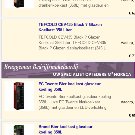
Aadorp,
drankenkoelkast (358L) met glasdeur en
LED-verlichting. Stil en energiezuinig,
€ 6
ideaal
TEFCOLD CEV435 Black ? Glazen
Koelkast 358 Liter
TEFCOLD CEV435 Black ? Glazen
Koelkast 358 Liter. TEFCOLD CEV435
Aadorp,
Black ? Glazen displaykoelkast (345 L
netto) De TEFCOLD CEV435 Black is
€ 7
een professio
FC Twente Bier koelkast glasdeur
koeling 358L
FC Twente Bier koelkast glasdeur koeling
358L. Luxe FC Twente bierkoelkast
Aadorp,
(358L) met glasdeur en LED-verlichting.
Stil en energiezuinig, ideaal voor
€ 6
Brand Bier koelkast glasdeur
koeling 358L