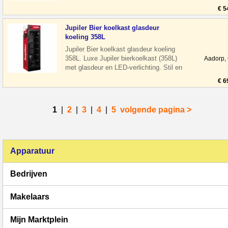
energiezuinig, ideaal voor hore
€ 5
Jupiler Bier koelkast glasdeur
koeling 358L
Jupiler Bier koelkast glasdeur koeling
358L. Luxe Jupiler bierkoelkast (358L)
Aadorp,
met glasdeur en LED-verlichting. Stil en
energiezuinig, ideaal voor hore
€ 6
1
|
2
|
3
|
4
|
5
volgende pagina >
Apparatuur
Bedrijven
Makelaars
Mijn Marktplein