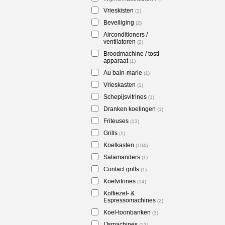
Vrieskisten
(1)
Beveiliging
(2)
Airconditioners /
ventilatoren
(2)
Broodmachine / tosti
apparaat
(1)
Au bain-marie
(1)
Vrieskasten
(1)
Schepijsvitrines
(1)
Dranken koelingen
(1)
Friteuses
(13)
Grills
(1)
Koelkasten
(104)
Salamanders
(1)
Contact grills
(1)
Koelvitrines
(14)
Koffiezet- &
Espressomachines
(2)
Koel-toonbanken
(3)
IJsmachines
(13)