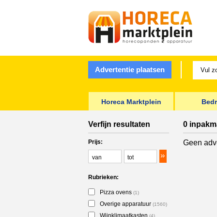
Advertentie plaatsen
Horeca Marktplein
Bedr
Verfijn resultaten
0 inpakm
Prijs:
Geen adve
Rubrieken:
Pizza ovens
(1)
Overige apparatuur
(1560)
Wijnklimaatkasten
(4)