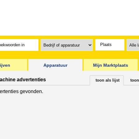
ijven
Apparatuur
Mijn Marktplaats
achine advertenties
toon als lijst
toon
rtenties gevonden.