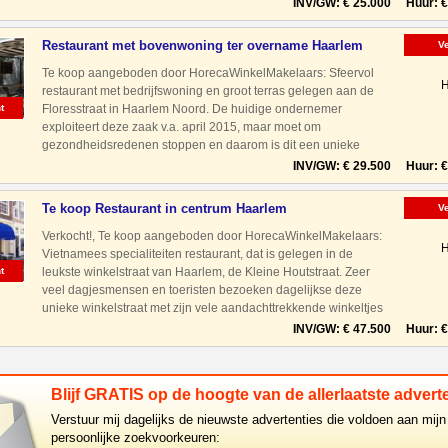
apparatuur verkeert in een goede staat van onderhou
INV/GW: € 25.000 Huur: € 
Restaurant met bovenwoning ter overname Haarlem
V
Noord
Te koop aangeboden door HorecaWinkelMakelaars: Sfeervol
H
restaurant met bedrijfswoning en groot terras gelegen aan de
t
Floresstraat in Haarlem Noord. De huidige ondernemer
exploiteert deze zaak v.a. april 2015, maar moet om
gezondheidsredenen stoppen en daarom is dit een unieke
kans voor een starter en/of ondernemerskoppel om een kant en
INV/GW: € 29.500 Huur: € 
klaar bedrij
Te koop Restaurant in centrum Haarlem
V
Verkocht!, Te koop aangeboden door HorecaWinkelMakelaars:
H
Vietnamees specialiteiten restaurant, dat is gelegen in de
t
leukste winkelstraat van Haarlem, de Kleine Houtstraat. Zeer
veel dagjesmensen en toeristen bezoeken dagelijkse deze
unieke winkelstraat met zijn vele aandachttrekkende winkeltjes
en horecazaken. Ook met auto prima bereikbaar dankzij
INV/GW: € 47.500 Huur: € 
Blijf GRATIS op de hoogte van de allerlaatste adverte
Verstuur mij dagelijks de nieuwste advertenties die voldoen aan mijn
persoonlijke zoekvoorkeuren: