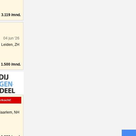
3.119 /mnd.
04 jun '26
Leiden, ZH
1.500 /mnd.
erkocht!
aarlem, NH