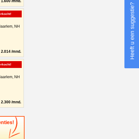
1.600 /mnd.
Heeft u een suggestie?
erkocht!
aarlem, NH
2.014 /mnd.
erkocht!
aarlem, NH
2.300 /mnd.
nties!