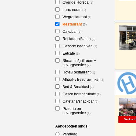
Overige Horeca
(1)
Lunchroom
(1)
Wegrestaurant
(1)
Restaurant
(5)
Café/bar
(1)
Restaurant/zalen
(2)
Gezocht bedrijven
(1)
Eetcafe
(1)
Shoarma/grillroom +
bezorgservice
(2)
Hotel/Restaurant
(1)
Afhaal- / Bezorgwinkel
(4)
Bed & Breakfast
(2)
Casco horecaruimte
(1)
Cafetaria/snackbar
(5)
Pizzeria en
bezorgservice
(1)
Verkoch
Aangeboden sinds:
Vandaag