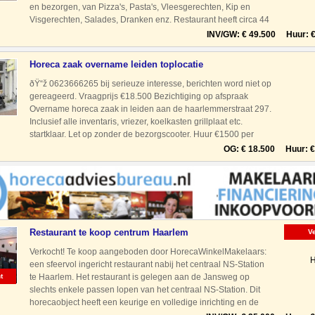
en bezorgen, van Pizza's, Pasta's, Vleesgerechten, Kip en
Visgerechten, Salades, Dranken enz. Restaurant heeft circa 44
zitplaatsen, de zaak is geopend van 15.00
INV/GW: € 49.500 Huur: € 
Horeca zaak overname leiden toplocatie
ðŸ“ž 0623666265 bij serieuze interesse, berichten word niet op
gereageerd. Vraagprijs €18.500 Bezichtiging op afspraak
Overname horeca zaak in leiden aan de haarlemmerstraat 297.
Inclusief alle inventaris, vriezer, koelkasten grillplaat etc.
startklaar. Let op zonder de bezorgscooter. Huur €1500 per
maand
OG: € 18.500 Huur: € 
Restaurant te koop centrum Haarlem
V
Verkocht! Te koop aangeboden door HorecaWinkelMakelaars:
H
een sfeervol ingericht restaurant nabij het centraal NS-Station
t
te Haarlem. Het restaurant is gelegen aan de Jansweg op
slechts enkele passen lopen van het centraal NS-Station. Dit
horecaobject heeft een keurige en volledige inrichting en de