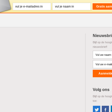
Nieuwsbri
Blijf op de hoog
nieuwsbrief!
Volg ons
Blijf op de hoog
toe: