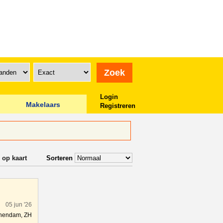
Login
Makelaars
Registreren
 op kaart
Sorteren
05 jun '26
hendam, ZH