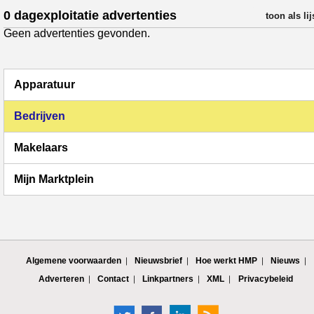
0 dagexploitatie advertenties
verfijn resul
toon als lij
Geen advertenties gevonden.
Apparatuur
Bedrijven
Makelaars
Mijn Marktplein
Algemene voorwaarden
Nieuwsbrief
Hoe werkt HMP
Nieuws
Adverteren
Contact
Linkpartners
XML
Privacybeleid