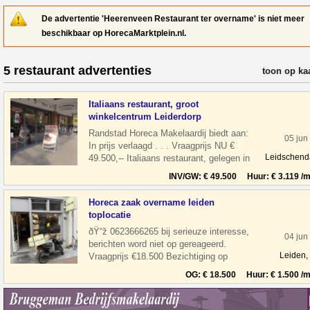
De advertentie 'Heerenveen Restaurant ter overname' is niet meer
beschikbaar op HorecaMarktplein.nl.
5 restaurant advertenties
verfijn resul
toon op ka
Italiaans restaurant, groot
winkelcentrum Leiderdorp
Randstad Horeca Makelaardij biedt aan:
05 jun
In prijs verlaagd . . . Vraagprijs NU €
Leidschen
49.500,-- Italiaans restaurant, gelegen in
een groot winkelcentrum Wink
INV/GW: € 49.500 Huur: € 3.119 /m
Horeca zaak overname leiden
toplocatie
ðŸ“ž 0623666265 bij serieuze interesse,
04 jun
berichten word niet op gereageerd.
Leiden,
Vraagprijs €18.500 Bezichtiging op
afspraak Overname horeca zaak in leiden
OG: € 18.500 Huur: € 1.500 /m