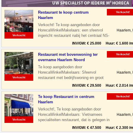
Restaurant te koop centrum
Verkocht!
Haarlem
Verkocht! Te koop aangeboden door
HorecaWinkelMakelaars: een sfeervol
Haarlem,
ingericht restaurant nabij het centraal NS-
Verkocht
Station te Haarlem. Het restaurant is
INV/GW: € 25.000 Huur: € 1.600 /m
Restaurant met bovenwoning ter
Verkocht!
overname Haarlem Noord
Te koop aangeboden door
HorecaWinkelMakelaars: Sfeervol
Haarlem,
restaurant met bedrijfswoning en groot
Verkocht
terras gelegen aan de Floresstraat in
INV/GW: € 29.500 Huur: € 2.014 /m
Haarlem Noord. De
Te koop Restaurant in centrum
Verkocht!
Haarlem
Verkocht!, Te koop aangeboden door
HorecaWinkelMakelaars: Vietnamees
Haarlem,
specialiteiten restaurant, dat is gelegen in
Verkocht
de leukste winkelstraat van Haarlem,
INV/GW: € 47.500 Huur: € 2.300 /m