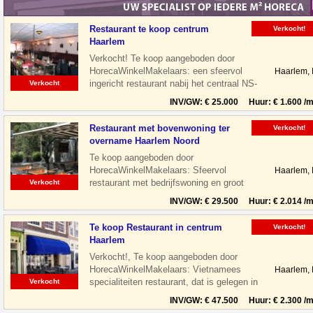
Restaurant te koop centrum
Verkocht!
Haarlem
Verkocht! Te koop aangeboden door
HorecaWinkelMakelaars: een sfeervol
Haarlem,
ingericht restaurant nabij het centraal NS-
Verkocht
Station te Haarlem. Het restaurant is
INV/GW: € 25.000 Huur: € 1.600 /m
Restaurant met bovenwoning ter
Verkocht!
overname Haarlem Noord
Te koop aangeboden door
HorecaWinkelMakelaars: Sfeervol
Haarlem,
restaurant met bedrijfswoning en groot
Verkocht
terras gelegen aan de Floresstraat in
INV/GW: € 29.500 Huur: € 2.014 /m
Haarlem Noord. De
Te koop Restaurant in centrum
Verkocht!
Haarlem
Verkocht!, Te koop aangeboden door
HorecaWinkelMakelaars: Vietnamees
Haarlem,
specialiteiten restaurant, dat is gelegen in
Verkocht
de leukste winkelstraat van Haarlem,
INV/GW: € 47.500 Huur: € 2.300 /m