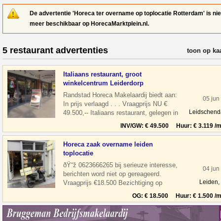
De advertentie 'Horeca ter overname op toplocatie Rotterdam' is nie
meer beschikbaar op HorecaMarktplein.nl.
5 restaurant advertenties
verfijn resul
toon op ka
Italiaans restaurant, groot
winkelcentrum Leiderdorp
Randstad Horeca Makelaardij biedt aan:
05 jun
In prijs verlaagd . . . Vraagprijs NU €
Leidschen
49.500,-- Italiaans restaurant, gelegen in
een groot winkelcentrum Wink
INV/GW: € 49.500 Huur: € 3.119 /m
Horeca zaak overname leiden
toplocatie
ðŸ“ž 0623666265 bij serieuze interesse,
04 jun
berichten word niet op gereageerd.
Leiden,
Vraagprijs €18.500 Bezichtiging op
afspraak Overname horeca zaak in leiden
OG: € 18.500 Huur: € 1.500 /m