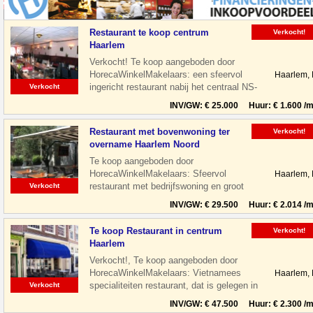
Restaurant te koop centrum
Verkocht!
Haarlem
Verkocht! Te koop aangeboden door
HorecaWinkelMakelaars: een sfeervol
Haarlem,
ingericht restaurant nabij het centraal NS-
Verkocht
Station te Haarlem. Het restaurant is
INV/GW: € 25.000 Huur: € 1.600 /m
Restaurant met bovenwoning ter
Verkocht!
overname Haarlem Noord
Te koop aangeboden door
HorecaWinkelMakelaars: Sfeervol
Haarlem,
restaurant met bedrijfswoning en groot
Verkocht
terras gelegen aan de Floresstraat in
INV/GW: € 29.500 Huur: € 2.014 /m
Haarlem Noord. De
Te koop Restaurant in centrum
Verkocht!
Haarlem
Verkocht!, Te koop aangeboden door
HorecaWinkelMakelaars: Vietnamees
Haarlem,
specialiteiten restaurant, dat is gelegen in
Verkocht
de leukste winkelstraat van Haarlem,
INV/GW: € 47.500 Huur: € 2.300 /m