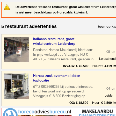
De advertentie 'Italiaans restaurant, groot winkelcentrum Leiderdorp
is niet meer beschikbaar op HorecaMarktplein.nl.
5 restaurant advertenties
verfijn resul
toon op ka
Italiaans restaurant, groot
winkelcentrum Leiderdorp
Randstad Horeca Makelaardij biedt aan:
05 jun
In prijs verlaagd . . . Vraagprijs NU €
Leidschen
49.500,-- Italiaans restaurant, gelegen in
een groot winkelcentrum Wink
INV/GW: € 49.500 Huur: € 3.119 /m
Horeca zaak overname leiden
toplocatie
ðŸ“ž 0623666265 bij serieuze interesse,
04 jun
berichten word niet op gereageerd.
Leiden,
Vraagprijs €18.500 Bezichtiging op
afspraak Overname horeca zaak in leiden
OG: € 18.500 Huur: € 1.500 /m