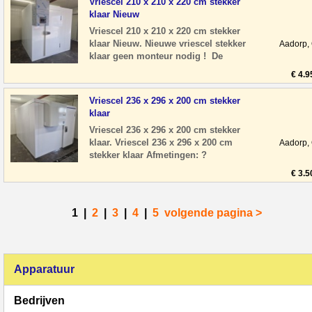
Vriescel 210 x 210 x 220 cm stekker
klaar Nieuw
Vriescel 210 x 210 x 220 cm stekker
klaar Nieuw. Nieuwe vriescel stekker
Aadorp,
klaar geen monteur nodig ! De
panelen zijn nog voorzien van
€ 4.9
beschermfolie. A
Vriescel 236 x 296 x 200 cm stekker
klaar
Vriescel 236 x 296 x 200 cm stekker
klaar. Vriescel 236 x 296 x 200 cm
Aadorp,
stekker klaar Afmetingen: ?
Breedte: 236 cm ? Diepte: 296 cm ?
€ 3.5
Hoogte: 200 cm ?
1
|
2
|
3
|
4
|
5
volgende pagina >
Apparatuur
Bedrijven