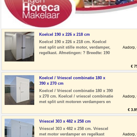
Koelcel 190 x 226 x 218 cm
Koelcel 190 x 226 x 218 cm. Koelcel
met split unit stille motor, verdamper,
Aadorp,
regelkast. Afmetingen: ? Breedte: 190
cm ? Diepte: 226 cm ? Hoogte: 218 c
€ 7
Koelcel / Vriescel combinatie 180 x
390 x 270 cm
Koelcel / Vriescel combinatie 180 x 390
x 270 cm. Koelcel / vriescel combinatie
Aadorp,
met split unit motoren verdampers en
regelkasten Afmetingen: ? Breedte
€ 3.9
Vriescel 303 x 482 x 258 cm
Vriescel 303 x 482 x 258 cm. Vriescel
met motor verdamper en regelkast
Aadorp,