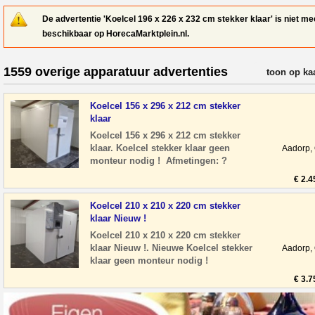
De advertentie 'Koelcel 196 x 226 x 232 cm stekker klaar' is niet me
beschikbaar op HorecaMarktplein.nl.
1559 overige apparatuur advertenties
verfijn resul
toon op ka
Koelcel 156 x 296 x 212 cm stekker
klaar
Koelcel 156 x 296 x 212 cm stekker
klaar. Koelcel stekker klaar geen
Aadorp,
monteur nodig ! Afmetingen: ?
Breedte: 156 cm ? Diepte: 296 cm ?
€ 2.4
Hoogte: 212 cm
Koelcel 210 x 210 x 220 cm stekker
klaar Nieuw !
Koelcel 210 x 210 x 220 cm stekker
klaar Nieuw !. Nieuwe Koelcel stekker
Aadorp,
klaar geen monteur nodig !
Afmetingen: ? Breedte: 210 cm ?
€ 3.7
Diepte: 210 cm ? H