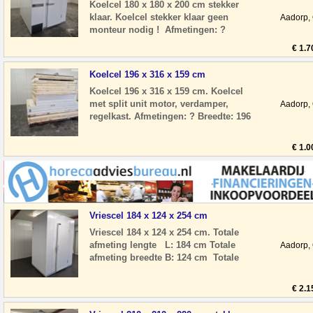
Koelcel 180 x 180 x 200 cm stekker
klaar. Koelcel stekker klaar geen
Aadorp,
monteur nodig ! Afmetingen: ?
Breedte: 180 cm ? Diepte: 180 cm ?
€ 1.7
Hoogte: 200 cm
Koelcel 196 x 316 x 159 cm
Koelcel 196 x 316 x 159 cm. Koelcel
met split unit motor, verdamper,
Aadorp,
regelkast. Afmetingen: ? Breedte: 196
cm ? Diepte: 316 cm ? Hoogte: 159 cm
? Deur
€ 1.0
Vriescel 184 x 124 x 254 cm
Vriescel 184 x 124 x 254 cm. Totale
afmeting lengte L: 184 cm Totale
Aadorp,
afmeting breedte B: 124 cm Totale
afmeting hoogte H: 254 cm
Deurhoogte H: 20
€ 2.1