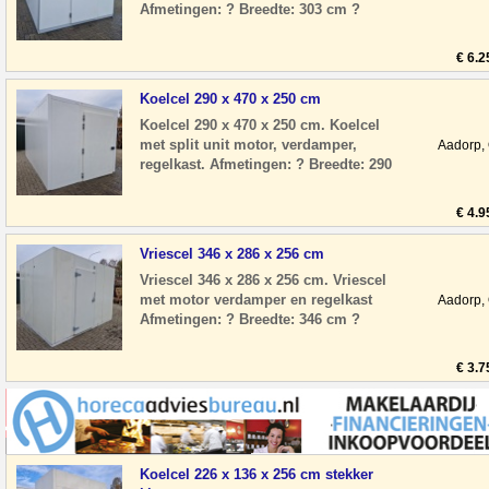
Afmetingen: ? Breedte: 303 cm ?
Diepte: 482 cm ? Hoogte: 258 cm ?
Deurhoogte:
€ 6.2
Koelcel 290 x 470 x 250 cm
Koelcel 290 x 470 x 250 cm. Koelcel
met split unit motor, verdamper,
Aadorp,
regelkast. Afmetingen: ? Breedte: 290
cm ? Diepte: 470 cm ? Hoogte: 250 cm
? Deur
€ 4.9
Vriescel 346 x 286 x 256 cm
Vriescel 346 x 286 x 256 cm. Vriescel
met motor verdamper en regelkast
Aadorp,
Afmetingen: ? Breedte: 346 cm ?
Diepte: 286 cm ? Hoogte: 256 cm ?
Deurhoogte:
€ 3.7
Koelcel 226 x 136 x 256 cm stekker