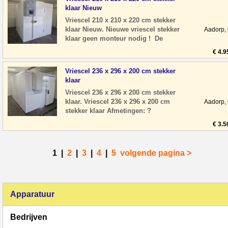
klaar Nieuw
Vriescel 210 x 210 x 220 cm stekker
klaar Nieuw. Nieuwe vriescel stekker
Aadorp,
klaar geen monteur nodig ! De
panelen zijn nog voorzien van
€ 4.9
beschermfolie. A
Vriescel 236 x 296 x 200 cm stekker
klaar
Vriescel 236 x 296 x 200 cm stekker
klaar. Vriescel 236 x 296 x 200 cm
Aadorp,
stekker klaar Afmetingen: ?
Breedte: 236 cm ? Diepte: 296 cm ?
€ 3.5
Hoogte: 200 cm ?
1
|
2
|
3
|
4
|
5
volgende pagina >
Apparatuur
Bedrijven