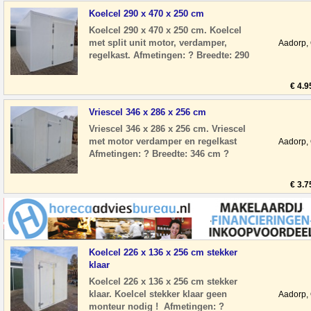
Koelcel 290 x 470 x 250 cm
Koelcel 290 x 470 x 250 cm. Koelcel
met split unit motor, verdamper,
Aadorp,
regelkast. Afmetingen: ? Breedte: 290
cm ? Diepte: 470 cm ? Hoogte: 250 cm
? Deur
€ 4.9
Vriescel 346 x 286 x 256 cm
Vriescel 346 x 286 x 256 cm. Vriescel
met motor verdamper en regelkast
Aadorp,
Afmetingen: ? Breedte: 346 cm ?
Diepte: 286 cm ? Hoogte: 256 cm ?
Deurhoogte:
€ 3.7
Koelcel 226 x 136 x 256 cm stekker
klaar
Koelcel 226 x 136 x 256 cm stekker
klaar. Koelcel stekker klaar geen
Aadorp,
monteur nodig ! Afmetingen: ?