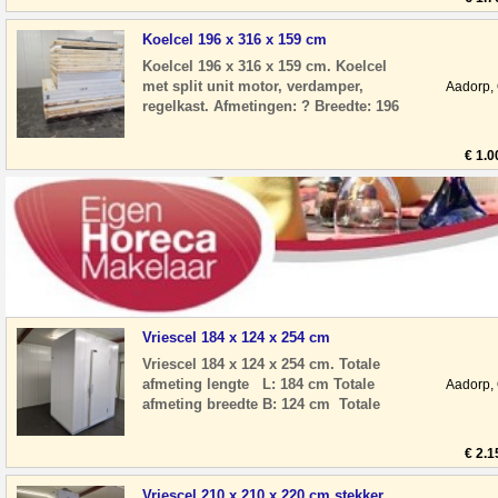
Hoogte: 200 cm
Koelcel 196 x 316 x 159 cm
Koelcel 196 x 316 x 159 cm. Koelcel
met split unit motor, verdamper,
Aadorp,
regelkast. Afmetingen: ? Breedte: 196
cm ? Diepte: 316 cm ? Hoogte: 159 cm
? Deur
€ 1.0
Vriescel 184 x 124 x 254 cm
Vriescel 184 x 124 x 254 cm. Totale
afmeting lengte L: 184 cm Totale
Aadorp,
afmeting breedte B: 124 cm Totale
afmeting hoogte H: 254 cm
Deurhoogte H: 20
€ 2.1
Vriescel 210 x 210 x 220 cm stekker