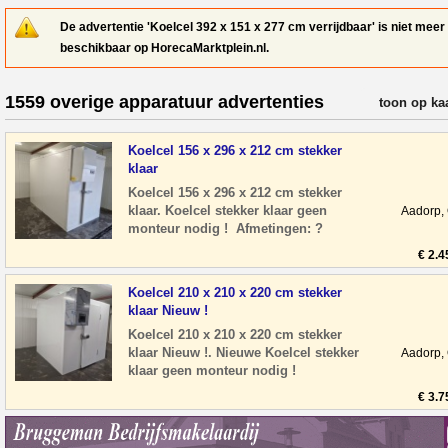
De advertentie 'Koelcel 392 x 151 x 277 cm verrijdbaar' is niet meer
beschikbaar op HorecaMarktplein.nl.
1559 overige apparatuur advertenties
verfijn resul
toon op ka
Koelcel 156 x 296 x 212 cm stekker
klaar
Koelcel 156 x 296 x 212 cm stekker
klaar. Koelcel stekker klaar geen
Aadorp,
monteur nodig ! Afmetingen: ?
Breedte: 156 cm ? Diepte: 296 cm ?
€ 2.4
Hoogte: 212 cm
Koelcel 210 x 210 x 220 cm stekker
klaar Nieuw !
Koelcel 210 x 210 x 220 cm stekker
klaar Nieuw !. Nieuwe Koelcel stekker
Aadorp,
klaar geen monteur nodig !
Afmetingen: ? Breedte: 210 cm ?
€ 3.7
Diepte: 210 cm ? H