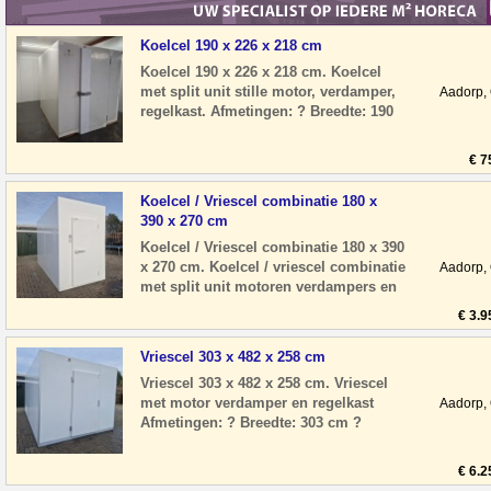
Koelcel 190 x 226 x 218 cm
Koelcel 190 x 226 x 218 cm. Koelcel
met split unit stille motor, verdamper,
Aadorp,
regelkast. Afmetingen: ? Breedte: 190
cm ? Diepte: 226 cm ? Hoogte: 218 c
€ 7
Koelcel / Vriescel combinatie 180 x
390 x 270 cm
Koelcel / Vriescel combinatie 180 x 390
x 270 cm. Koelcel / vriescel combinatie
Aadorp,
met split unit motoren verdampers en
regelkasten Afmetingen: ? Breedte
€ 3.9
Vriescel 303 x 482 x 258 cm
Vriescel 303 x 482 x 258 cm. Vriescel
met motor verdamper en regelkast
Aadorp,
Afmetingen: ? Breedte: 303 cm ?
Diepte: 482 cm ? Hoogte: 258 cm ?
Deurhoogte:
€ 6.2