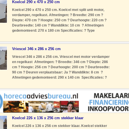
Koelcel 290 x 470 x 250 cm
Koelcel 290 x 470 x 250 cm. Koelcel met split unit motor,
verdamper, regelkast. Afmetingen: ? Breedte: 290 cm ?
Diepte: 470 cm ? Hoogte: 250 cm ? Deurhoogte: 220 cm ?
Deurbreedte: 140 cm ? Wanddikte: 10 cm ? Afmetingen
gedemonteerd: 270 x 180 cm Specificaties: ? Type
koudemiddel: R404A ? Voeding: 230 Volt ? Type motor: Split
unit met motor verda
Vriescel 346 x 286 x 256 cm
Vriescel 346 x 286 x 256 cm. Vriescel met motor verdamper
en regelkast Afmetingen: ? Breedte: 346 cm ? Diepte: 286
cm ? Hoogte: 256 cm ? Deurhoogte: 200 cm ? Deurbreedte:
90 cm ? Deuren verplaatsbaar: Ja ? Wanddikte: 8 cm ?
Afmetingen gedemonteerd: 290 x 140 cm Specificaties: ?
Type koudemiddel: R404A ? Voeding: 400 Volt ? Type
motor: Split uni
Koelcel 226 x 136 x 256 cm stekker klaar
Koelcel 226 x 136 x 256 cm stekker klaar. Koelcel stekker