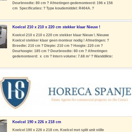
Deurbreedte: 80 cm ? Afmetingen gedemonteerd: 196 x 156
cm Specificaties: ? Type koudemiddel: R404A. ?
Voeding: 230 Volt geschikt ? Type motor: Stekkerklaar Geen
monteur nodig
Koelcel 210 x 210 x 220 cm stekker klaar Nieuw !
Koelcel 210 x 210 x 220 cm stekker klaar Nieuw !. Nieuwe
Koelcel stekker klaar geen monteur nodig ! Afmetingen: ?
Breedte: 210 cm ? Diepte: 210 cm ? Hoogte: 220 cm ?
Deurhoogte: 185 cm ? Deurbreedte: 80 cm ? Afmetingen
gedemonteerd: x cm ? Intern volume: 7.68 m³ ? Wanddikte:
8 cm Isolatiedichtheid: 42 kg/m³ Temperatuurbereik: 0 tot
+8 °C Klimaat
Koelcel 190 x 226 x 218 cm
Koelcel 190 x 226 x 218 cm. Koelcel met split unit stille