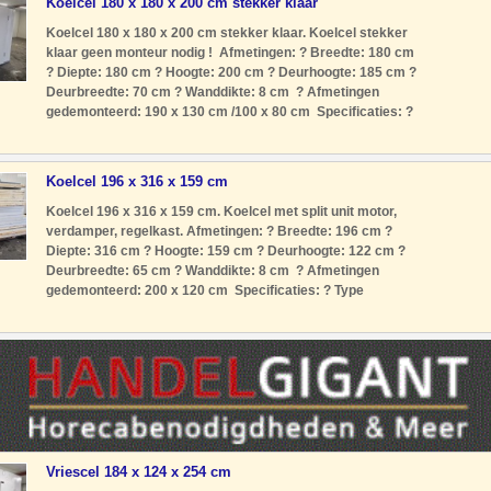
Koelcel 180 x 180 x 200 cm stekker klaar
Koelcel 180 x 180 x 200 cm stekker klaar. Koelcel stekker
klaar geen monteur nodig ! Afmetingen: ? Breedte: 180 cm
? Diepte: 180 cm ? Hoogte: 200 cm ? Deurhoogte: 185 cm ?
Deurbreedte: 70 cm ? Wanddikte: 8 cm ? Afmetingen
gedemonteerd: 190 x 130 cm /100 x 80 cm Specificaties: ?
Type koudemiddel: R134A. ? Voeding: 230 Volt ? Type
motor: Stekkerk
Koelcel 196 x 316 x 159 cm
Koelcel 196 x 316 x 159 cm. Koelcel met split unit motor,
verdamper, regelkast. Afmetingen: ? Breedte: 196 cm ?
Diepte: 316 cm ? Hoogte: 159 cm ? Deurhoogte: 122 cm ?
Deurbreedte: 65 cm ? Wanddikte: 8 cm ? Afmetingen
gedemonteerd: 200 x 120 cm Specificaties: ? Type
koudemiddel: R134A ? Voeding: 230 Volt ? Type motor: Split
unit met motor verdam
Vriescel 184 x 124 x 254 cm