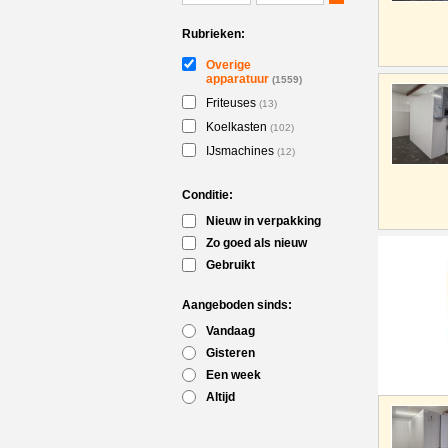
Rubrieken:
Overige
apparatuur
(1559)
Friteuses
(13)
Koelkasten
(102)
IJsmachines
(12)
Conditie:
Nieuw in verpakking
Zo goed als nieuw
Gebruikt
Aangeboden sinds:
Vandaag
Gisteren
Een week
Altijd