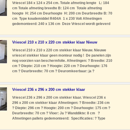
Vriescel 184 x 124 x 254 cm. Totale afmeting lengte L: 184
cm Totale afmeting breedte B: 124 cm Totale afmeting
hoogte H: 254 cm Deurhoogte H: 200 cm Deurbreedte B: 70
cm Type koudemiddel R404A 1 x 230 Volt Afmetingen
gedemonteerd: 240 x 136 cm Deze Vriescel wordt geleverd
compleet met motor, verdamper, schakelkast De Vriescel is
al profess
Vriescel 210 x 210 x 220 cm stekker klaar Nieuw
Vriescel 210 x 210 x 220 cm stekker klaar Nieuw. Nieuwe
vriescel stekker klaar geen monteur nodig ! De panelen zijn
nog voorzien van beschermfolie. Afmetingen: ? Breedte: 210
cm ? Diepte: 210 cm ? Hoogte: 220 cm ? Deurhoogte: 176
cm ? Deurbreedte: 70 cm ? Deuromkeerbaar: ja ?
Vloer: Rvs ? Wanddikte: 12 cm ? Afmetingen pallets
gedemonteerd: 210 x
Vriescel 236 x 296 x 200 cm stekker klaar
Vriescel 236 x 296 x 200 cm stekker klaar. Vriescel 236 x
296 x 200 cm stekker klaar Afmetingen: ? Breedte: 236 cm
? Diepte: 296 cm ? Hoogte: 200 cm ? Deurhoogte: 175 cm ?
Deurbreedte: 70 cm ? Vloer: Ja ? Wanddikte: 8 cm ?
Afmetingen pallets gedemonteerd: Specificaties: ? Type
koudemiddel: R404A. ? Voeding: 400 Volt ? Type
motor: Stekkerklaar