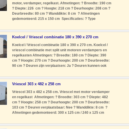
motor, verdamper, regelkast. Afmetingen: ? Breedte: 190 cm
? Diepte: 226 cm ? Hoogte: 218 cm ? Deurhoogte: 208 cm ?
Deurbreedte: 80 cm ? Wanddikte: 8 cm ? Afmetingen
gedemonteerd: 215 x 150 cm Specificaties: ? Type
koudemiddel: R404A ? Voeding: 230 Volt ? Type motor: Split
unit met still
Koelcel / Vriescel combinatie 180 x 390 x 270 cm
Koelcel / Vriescel combinatie 180 x 390 x 270 cm. Koelcel /
vriescel combinatie met split unit motoren verdampers en
regelkasten Afmetingen: ? Breedte: 180 cm ? Diepte: 390
cm ? Hoogte: 270 cm ? Deurhoogte: 200 cm ? Deurbreedte:
90 cm ? Deuren zijn verplaatsen: Ja ? Deuren kunnen ook
aan de lange kant: Ja ? Wanddikte vriescel: 8 cm ?
Wanddikte koe
Vriescel 303 x 482 x 258 cm
Vriescel 303 x 482 x 258 cm. Vriescel met motor verdamper
en regelkast Afmetingen: ? Breedte: 303 cm ? Diepte: 482
cm ? Hoogte: 258 cm ? Deurhoogte: 200 cm ? Deurbreedte:
103 cm ? Deuren verplaatsbaar: Nee ? Wanddikte: 8 cm ?
Afmetingen gedemonteerd: 300 x 125 cm / 240 x 125 cm
Specificaties: ? Type koudemiddel: R404A ? Voeding: 400
Volt ? Type