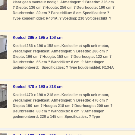
klaar geen monteur nodig ! Afmetingen: ? Breedte: 226 cm
? Diepte: 136 cm ? Hoogte: 256 cm ? Deurhoogte: 190 cm ?
Deurbreedte: 80 cm ? Paneeldikte: 8 cm Specificaties: ?
Type koudemiddel: R404A. ? Voeding: 230 Volt geschikt ?
Type motor: Stekkerklaar Geen monteur nodig. Kenmerken:
? Deze k
Koelcel 286 x 196 x 158 cm
Koelcel 286 x 196 x 158 cm. Koelcel met split unit motor,
verdamper, regelkast. Afmetingen: ? Breedte: 286 cm ?
Diepte: 196 cm ? Hoogte: 158 cm ? Deurhoogte: 122 cm ?
Deurbreedte: 65 cm ? Wanddikte: 8 cm ? Afmetingen
gedemonteerd: Specificaties: ? Type koudemiddel: R134A
? Voeding: 230 Volt ? Type motor: Split unit met motor
verdamper en regel
Koelcel 470 x 190 x 218 cm
Koelcel 470 x 190 x 218 cm. Koelcel met split unit motor,
verdamper, regelkast. Afmetingen: ? Breedte: 470 cm ?
Diepte: 190 cm ? Hoogte: 218 cm ? Deurhoogte: 200 cm ?
Deurbreedte: 80 cm ? Wanddikte: 8 cm ? Afmetingen
gedemonteerd: 220 x 145 cm Specificaties: ? Type
koudemiddel: R404A ? Voeding: 230 Volt ? Type motor: Split
unit met motor verdam