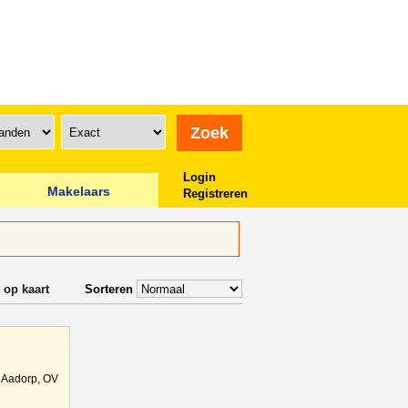
Login
Makelaars
Registreren
 op kaart
Sorteren
Aadorp, OV