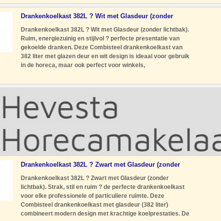
en speciaalzaken. Met
Drankenkoelkast 382L ? Wit met Glasdeur (zonder
lichtbak)
Drankenkoelkast 382L ? Wit met Glasdeur (zonder lichtbak).
Ruim, energiezuinig en stijlvol ? perfecte presentatie van
gekoelde dranken. Deze Combisteel drankenkoelkast van
382 liter met glazen deur en wit design is ideaal voor gebruik
in de horeca, maar ook perfect voor winkels,
sportverenigingen of thuisgebruik. Het moderne, neutrale
ontwerp zorgt
Drankenkoelkast 382L ? Zwart met Glasdeur (zonder
lichtbak)
Drankenkoelkast 382L ? Zwart met Glasdeur (zonder
lichtbak). Strak, stil en ruim ? de perfecte drankenkoelkast
voor elke professionele of particuliere ruimte. Deze
Combisteel drankenkoelkast met glasdeur (382 liter)
combineert modern design met krachtige koelprestaties. De