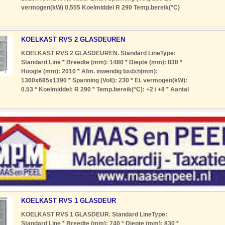
vermogen(kW) 0,555 Koelmiddel R 290 Temp.bereik(°C)
+1/+10 Aantal geleidersets 129 Aantal roosters 12
Geleiderafstand (mm) 90 Max.belad.rooster(kg) 30 Inh. Net
KOELKAST RVS 2 GLASDEUREN
KOELKAST RVS 2 GLASDEUREN. Standard LineType:
Standard Line * Breedte (mm): 1480 * Diepte (mm): 830 *
Hoogte (mm): 2010 * Afm. inwendig bxdxh(mm):
1360x685x1390 * Spanning (Volt): 230 * El. vermogen(kW):
0.53 * Koelmiddel: R 290 * Temp.bereik(°C): +2 / +8 * Aantal
geleidersets: 23 * Aantal roosters: 6 x 2/1 GN *
Geleiderafstand (mm): 80 * Inh. Nett
KOELKAST RVS 1 GLASDEUR
KOELKAST RVS 1 GLASDEUR. Standard LineType:
Standard Line * Breedte (mm): 740 * Diepte (mm): 830 *