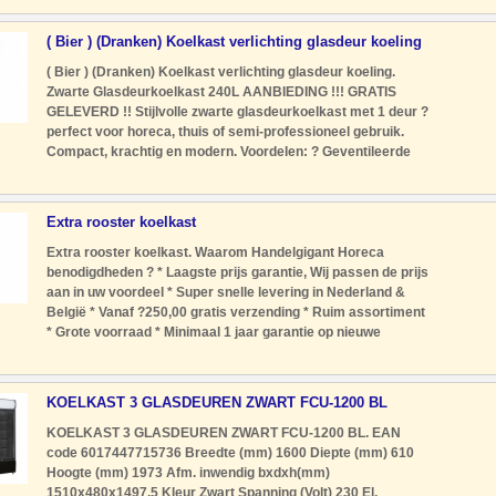
Energiezuinige LED
( Bier ) (Dranken) Koelkast verlichting glasdeur koeling
( Bier ) (Dranken) Koelkast verlichting glasdeur koeling.
Zwarte Glasdeurkoelkast 240L AANBIEDING !!! GRATIS
GELEVERD !! Stijlvolle zwarte glasdeurkoelkast met 1 deur ?
perfect voor horeca, thuis of semi-professioneel gebruik.
Compact, krachtig en modern. Voordelen: ? Geventileerde
koeling (R290) voor constante temperatuur ? Energiezuinige
LED-verl
Extra rooster koelkast
Extra rooster koelkast. Waarom Handelgigant Horeca
benodigdheden ? * Laagste prijs garantie, Wij passen de prijs
aan in uw voordeel * Super snelle levering in Nederland &
België * Vanaf ?250,00 gratis verzending * Ruim assortiment
* Grote voorraad * Minimaal 1 jaar garantie op nieuwe
producten * Deskundig advies * Veilig betalen * Achteraf
betalen
KOELKAST 3 GLASDEUREN ZWART FCU-1200 BL
KOELKAST 3 GLASDEUREN ZWART FCU-1200 BL. EAN
code 6017447715736 Breedte (mm) 1600 Diepte (mm) 610
Hoogte (mm) 1973 Afm. inwendig bxdxh(mm)
1510x480x1497,5 Kleur Zwart Spanning (Volt) 230 El.