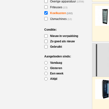
Overige apparatuur
(1559)
Friteuses
(13)
Koelkasten
(102)
IJsmachines
(12)
Conditie:
Nieuw in verpakking
Zo goed als nieuw
Gebruikt
Aangeboden sinds:
Vandaag
Gisteren
Een week
Altijd