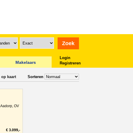
Login
Makelaars
Registreren
 op kaart
Sorteren
Aadorp, OV
€ 3.099,-