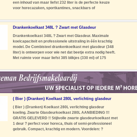
een inhoud van maar liefst 232 liter is de perfecte keuze
voor horecazaken, sportkantines, snackbars of
evenementenlocaties. Dankzij de glasdeur met LED-
verlichting presenteer je
Drankenkoelkast 348L ? Zwart met Glasdeur
Drankenkoelkast 348L ? Zwart met Glasdeur. Maximale
koelcapaciteit en professionele uitstraling in één krachtig
model. De Combisteel drankenkoelkast met glasdeur (348
liter) is ontworpen voor wie net dat beetje extra nodig heeft.
Met ruimte voor maar liefst 385 blikjes (330 ml) of 175
flessen (500 ml) is dit model ideaal voor intensief gebruik in
h
( Bier ) (Dranken) Koelkast 280L verlichting glasdeur
koelin
( Bier ) (Dranken) Koelkast 280L verlichting glasdeur
koeling. Zwarte Glasdeurkoelkast 280L AANBIEDING !!!
GRATIS GELEVERD !! Stijlvolle zwarte glasdeurkoelkast met
1 deur ? perfect voor horeca, thuis of semi-professioneel
gebruik. Compact, krachtig en modern. Voordelen: ?
Geventileerde koeling (R290) voor constante temperatuur ?