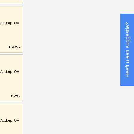
Aadorp, OV
Heeft u een suggestie?
€ 425,-
Aadorp, OV
€ 25,-
Aadorp, OV