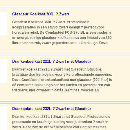
zwarte afwerking zorgt voor een luxe uitstraling die naadloos
past in cafés,
Glasdeur Koelkast 360L ? Zwart
Glasdeur Koelkast 360L ? Zwart. Professionele
koelprestaties in een stijlvol zwart design ? perfect voor
horeca en retail. De Combisteel FCU-370 BL is een moderne
en energiezuinige glasdeur koelkast met een inhoud van 360
liter en een strak, zwart gepoedercoat stalen design. Deze
koelkast is ideaal voor gebruik in cafés, bars, winkels,
sportkantine
Drankenkoelkast 221L ? Zwart met Glasdeur
Drankenkoelkast 221L ? Zwart met Glasdeur. Stijlvolle,
krachtige drankenkoeling voor elke professionele omgeving.
Deze Combisteel drankenkoelkast met glasdeur (221 liter) is
dé compacte oplossing voor het koelen en presenteren van
frisdrank, bier of water in cafés, kantines, winkels en
foodtrucks. Het moderne zwarte design gecombineerd met
heldere
Drankenkoelkast 232L ? Zwart met Glasdeur
Drankenkoelkast 232L ? Zwart met Glasdeur. Professionele
presentatie en krachtige koeling voor je dranken ? strak in
zwart. Deze zwarte drankenkoelkast van Combisteel met