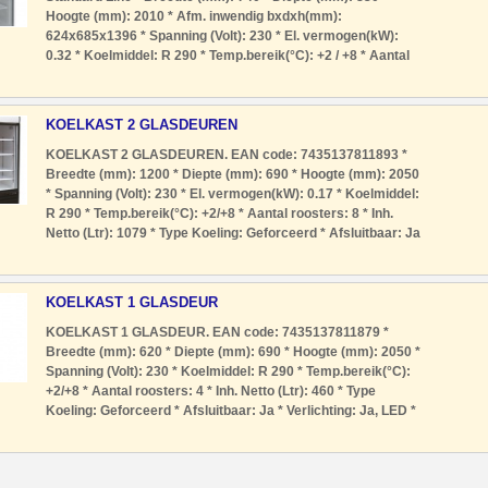
Hoogte (mm): 2010 * Afm. inwendig bxdxh(mm):
624x685x1396 * Spanning (Volt): 230 * El. vermogen(kW):
0.32 * Koelmiddel: R 290 * Temp.bereik(°C): +2 / +8 * Aantal
geleidersets: 23 * Aantal roosters: 3 x 2/1 GN *
Geleiderafstand (mm): 80 * Inh. Netto (L
KOELKAST 2 GLASDEUREN
KOELKAST 2 GLASDEUREN. EAN code: 7435137811893 *
Breedte (mm): 1200 * Diepte (mm): 690 * Hoogte (mm): 2050
* Spanning (Volt): 230 * El. vermogen(kW): 0.17 * Koelmiddel:
R 290 * Temp.bereik(°C): +2/+8 * Aantal roosters: 8 * Inh.
Netto (Ltr): 1079 * Type Koeling: Geforceerd * Afsluitbaar: Ja
* Verlichting: Ja, LED * Geluidsniveau (dB): 55 * Ontdooisy
KOELKAST 1 GLASDEUR
KOELKAST 1 GLASDEUR. EAN code: 7435137811879 *
Breedte (mm): 620 * Diepte (mm): 690 * Hoogte (mm): 2050 *
Spanning (Volt): 230 * Koelmiddel: R 290 * Temp.bereik(°C):
+2/+8 * Aantal roosters: 4 * Inh. Netto (Ltr): 460 * Type
Koeling: Geforceerd * Afsluitbaar: Ja * Verlichting: Ja, LED *
Geluidsniveau (dB): 50 * Ontdooisysteem: Automatisch *
Gewicht