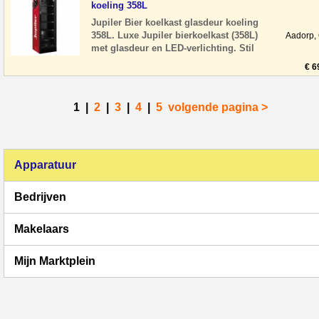
koeling 358L
Jupiler Bier koelkast glasdeur koeling
358L. Luxe Jupiler bierkoelkast (358L)
Aadorp,
met glasdeur en LED-verlichting. Stil
en energiezuinig, ideaal voor hore
€ 6
1
|
2
|
3
|
4
|
5
volgende pagina >
Apparatuur
Bedrijven
Makelaars
Mijn Marktplein