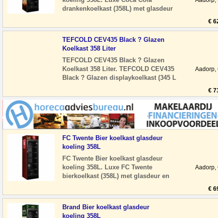
Aadorp,
drankenkoelkast (358L) met glasdeur
en LED-verlichting. Stil en
€ 6
energiezuinig, ideaal
TEFCOLD CEV435 Black ? Glazen
Koelkast 358 Liter
TEFCOLD CEV435 Black ? Glazen
Koelkast 358 Liter. TEFCOLD CEV435
Aadorp,
Black ? Glazen displaykoelkast (345 L
netto) De TEFCOLD CEV435 Black is
€ 7
een professio
FC Twente Bier koelkast glasdeur
koeling 358L
FC Twente Bier koelkast glasdeur
koeling 358L. Luxe FC Twente
Aadorp,
bierkoelkast (358L) met glasdeur en
LED-verlichting. Stil en energiezuinig,
€ 6
ideaal voor
Brand Bier koelkast glasdeur
koeling 358L