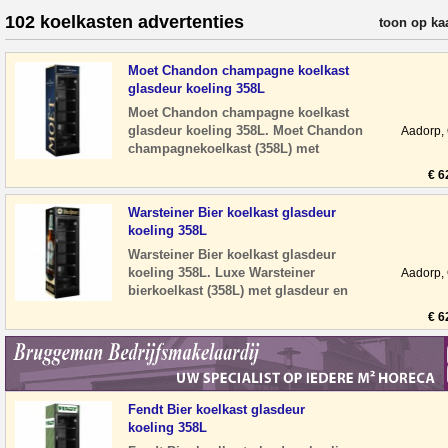
102 koelkasten advertenties
verfijn resul
toon op ka
Moet Chandon champagne koelkast
glasdeur koeling 358L
Moet Chandon champagne koelkast
glasdeur koeling 358L. Moet Chandon
Aadorp,
champagnekoelkast (358L) met
glasdeur en LED-verlichting. Stil en
€ 6
energiezuinig, i
Warsteiner Bier koelkast glasdeur
koeling 358L
Warsteiner Bier koelkast glasdeur
koeling 358L. Luxe Warsteiner
Aadorp,
bierkoelkast (358L) met glasdeur en
LED-verlichting. Stil en energiezuinig,
€ 6
ideaal voo
Fendt Bier koelkast glasdeur
koeling 358L