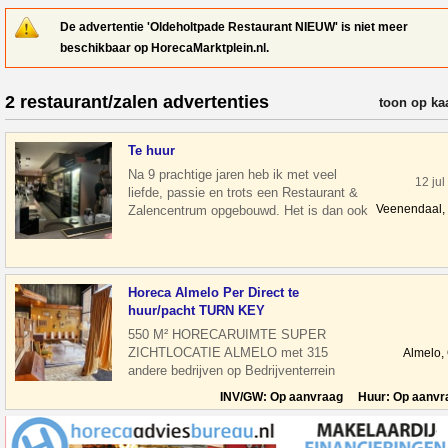
De advertentie 'Oldeholtpade Restaurant NIEUW' is niet meer
beschikbaar op HorecaMarktplein.nl.
2 restaurant/zalen advertenties
verfijn resul
toon op ka
Te huur
Na 9 prachtige jaren heb ik met veel
12 jul
liefde, passie en trots een Restaurant &
Veenendaal,
Zalencentrum opgebouwd. Het is dan ook
geen gemakkelijke beslissing, maa
Horeca Almelo Per Direct te
huur/pacht TURN KEY
550 M² HORECARUIMTE SUPER
ZICHTLOCATIE ALMELO met 315
Almelo,
andere bedrijven op Bedrijventerrein
Dollegoor Turfkade Per direct te
INV/GW: Op aanvraag Huur: Op aanvr
betrekken ho