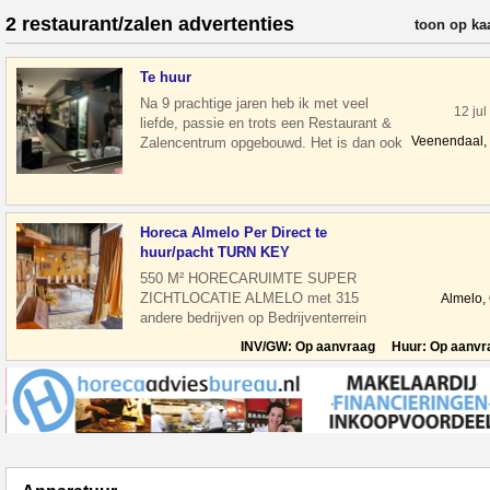
2 restaurant/zalen advertenties
verfijn resul
toon op ka
Te huur
Na 9 prachtige jaren heb ik met veel
12 jul
liefde, passie en trots een Restaurant &
Veenendaal,
Zalencentrum opgebouwd. Het is dan ook
geen gemakkelijke beslissing, maa
Horeca Almelo Per Direct te
huur/pacht TURN KEY
550 M² HORECARUIMTE SUPER
ZICHTLOCATIE ALMELO met 315
Almelo,
andere bedrijven op Bedrijventerrein
Dollegoor Turfkade Per direct te
INV/GW: Op aanvraag Huur: Op aanvr
betrekken ho