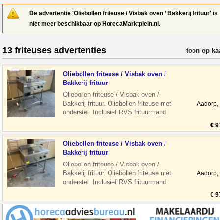
De advertentie 'Oliebollen friteuse / Visbak oven / Bakkerij frituur' is
niet meer beschikbaar op HorecaMarktplein.nl.
13 friteuses advertenties
verfijn resul
toon op ka
Oliebollen friteuse / Visbak oven /
Bakkerij frituur
Oliebollen friteuse / Visbak oven /
Bakkerij frituur. Oliebollen friteuse met
Aadorp,
onderstel Inclusief RVS frituurmand
Roestvrij staal Voorzien van aftap
€ 9
Oliebollen friteuse / Visbak oven /
Bakkerij frituur
Oliebollen friteuse / Visbak oven /
Bakkerij frituur. Oliebollen friteuse met
Aadorp,
onderstel Inclusief RVS frituurmand
Roestvrij staal Voorzien van aftap
€ 9