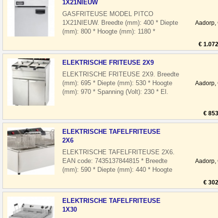
1X21NIEUW
GASFRITEUSE MODEL PITCO
1X21NIEUW. Breedte (mm): 400 * Diepte
Aadorp,
(mm): 800 * Hoogte (mm): 1180 *
Vermogen gas(kW): 24 * Uitvoering: Gas
€ 1.07
* Temp.bereik(°C)
ELEKTRISCHE FRITEUSE 2X9
ELEKTRISCHE FRITEUSE 2X9. Breedte
(mm): 695 * Diepte (mm): 530 * Hoogte
Aadorp,
(mm): 970 * Spanning (Volt): 230 * El.
vermogen(kW): 2 x 3,3 * Uitvoering: Ele
€ 853
ELEKTRISCHE TAFELFRITEUSE
2X6
ELEKTRISCHE TAFELFRITEUSE 2X6.
EAN code: 7435137844815 * Breedte
Aadorp,
(mm): 590 * Diepte (mm): 440 * Hoogte
(mm): 290 * Spanning (Volt): 2x 230 * El.
€ 302
vermo
ELEKTRISCHE TAFELFRITEUSE
1X30