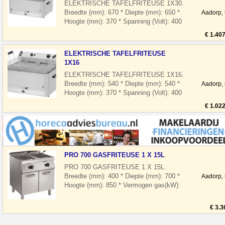
ELEKTRISCHE TAFELFRITEUSE 1X30.
Breedte (mm): 670 * Diepte (mm): 650 *
Aadorp,
Hoogte (mm): 370 * Spanning (Volt): 400
* El. vermogen(kW): 15 * Uitvoering: El
€ 1.40
ELEKTRISCHE TAFELFRITEUSE
1X16
ELEKTRISCHE TAFELFRITEUSE 1X16.
Breedte (mm): 540 * Diepte (mm): 540 *
Aadorp,
Hoogte (mm): 370 * Spanning (Volt): 400
* El. vermogen(kW): 9 * Uitvoering: Ele
€ 1.02
PRO 700 GASFRITEUSE 1 X 15L
PRO 700 GASFRITEUSE 1 X 15L.
Breedte (mm): 400 * Diepte (mm): 700 *
Aadorp,
Hoogte (mm): 850 * Vermogen gas(kW):
14 * Model: Staand model * Uitvoering:
Gas *
€ 3.3