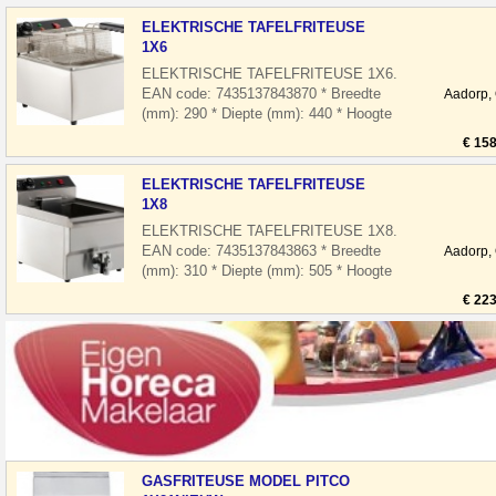
ELEKTRISCHE TAFELFRITEUSE
1X6
ELEKTRISCHE TAFELFRITEUSE 1X6.
EAN code: 7435137843870 * Breedte
Aadorp,
(mm): 290 * Diepte (mm): 440 * Hoogte
(mm): 290 * Spanning (Volt): 230 * El.
€ 158
vermogen
ELEKTRISCHE TAFELFRITEUSE
1X8
ELEKTRISCHE TAFELFRITEUSE 1X8.
EAN code: 7435137843863 * Breedte
Aadorp,
(mm): 310 * Diepte (mm): 505 * Hoogte
(mm): 355 * Spanning (Volt): 230 * El.
€ 223
vermogen
GASFRITEUSE MODEL PITCO