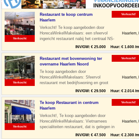
Restaurant te koop centrum
Verkocht!
Haarlem
Verkocht! Te koop aangeboden door
HorecaWinkelMakelaars: een sfeervol
Haarlem,
ingericht restaurant nabij het centraal NS-
Verkocht
Station te Haarlem. Het restaurant is
INV/GW: € 25.000 Huur: € 1.600 /m
Restaurant met bovenwoning ter
Verkocht!
overname Haarlem Noord
Te koop aangeboden door
HorecaWinkelMakelaars: Sfeervol
Haarlem,
restaurant met bedrijfswoning en groot
Verkocht
terras gelegen aan de Floresstraat in
INV/GW: € 29.500 Huur: € 2.014 /m
Haarlem Noord. De
Te koop Restaurant in centrum
Verkocht!
Haarlem
Verkocht!, Te koop aangeboden door
HorecaWinkelMakelaars: Vietnamees
Haarlem,
specialiteiten restaurant, dat is gelegen in
Verkocht
de leukste winkelstraat van Haarlem,
INV/GW: € 47.500 Huur: € 2.300 /m