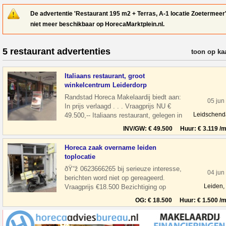
De advertentie 'Restaurant 195 m2 + Terras, A-1 locatie Zoetermeer'
niet meer beschikbaar op HorecaMarktplein.nl.
5 restaurant advertenties
verfijn resul
toon op ka
Italiaans restaurant, groot
winkelcentrum Leiderdorp
Randstad Horeca Makelaardij biedt aan:
05 jun
In prijs verlaagd . . . Vraagprijs NU €
Leidschen
49.500,-- Italiaans restaurant, gelegen in
een groot winkelcentrum Wink
INV/GW: € 49.500 Huur: € 3.119 /m
Horeca zaak overname leiden
toplocatie
ðŸ“ž 0623666265 bij serieuze interesse,
04 jun
berichten word niet op gereageerd.
Leiden,
Vraagprijs €18.500 Bezichtiging op
afspraak Overname horeca zaak in leiden
OG: € 18.500 Huur: € 1.500 /m