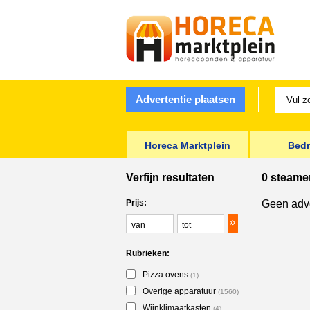
Advertentie plaatsen
Horeca Marktplein
Bedr
Verfijn resultaten
0 steame
Prijs:
Geen adve
Rubrieken:
Pizza ovens
(1)
Overige apparatuur
(1560)
Wijnklimaatkasten
(4)