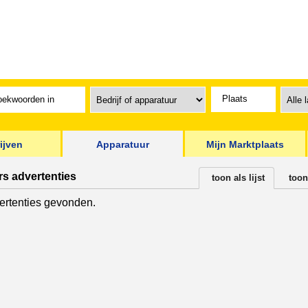
ijven
Apparatuur
Mijn Marktplaats
rs advertenties
toon als lijst
toon
rtenties gevonden.