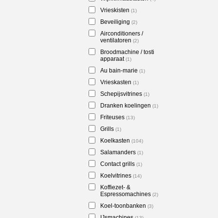
Vrieskisten
(1)
Beveiliging
(2)
Airconditioners /
ventilatoren
(2)
Broodmachine / tosti
apparaat
(1)
Au bain-marie
(1)
Vrieskasten
(1)
Schepijsvitrines
(1)
Dranken koelingen
(1)
Friteuses
(13)
Grills
(1)
Koelkasten
(104)
Salamanders
(1)
Contact grills
(1)
Koelvitrines
(14)
Koffiezet- &
Espressomachines
(2)
Koel-toonbanken
(3)
IJsmachines
(13)