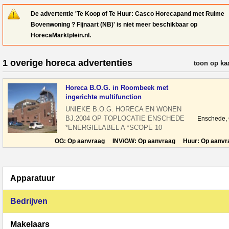
De advertentie 'Te Koop of Te Huur: Casco Horecapand met Ruime
Bovenwoning ? Fijnaart (NB)' is niet meer beschikbaar op
HorecaMarktplein.nl.
1 overige horeca advertenties
verfijn resul
toon op ka
Horeca B.O.G. in Roombeek met
ingerichte multifunction
UNIEKE B.O.G. HORECA EN WONEN
BJ.2004 OP TOPLOCATIE ENSCHEDE
Enschede,
*ENERGIELABEL A *SCOPE 10
KEURING *HORECA CAT. 1 TE KOOP
OG: Op aanvraag INV/GW: Op aanvraag Huur: Op aanvr
VASTGOED HORECA EN
Apparatuur
Bedrijven
Makelaars