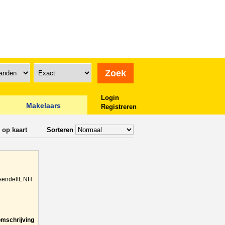
Login
Makelaars
Registreren
 op kaart
Sorteren
sendelft, NH
omschrijving