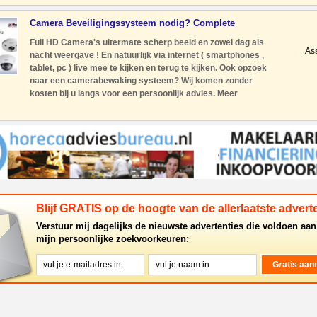
syst
Camera Beveiligingssysteem nodig? Complete
Installatie.
Full HD Camera's uitermate scherp beeld en zowel dag als
As
nacht weergave ! En natuurlijk via internet ( smartphones ,
tablet, pc ) live mee te kijken en terug te kijken. Ook opzoek
naar een camerabewaking systeem? Wij komen zonder
kosten bij u langs voor een persoonlijk advies. Meer
informatie? Neem contact op met een vestiging bij u in de
buurt, te
Blijf GRATIS op de hoogte van de allerlaatste adverte
Verstuur mij dagelijks de nieuwste advertenties die voldoen aan
mijn persoonlijke zoekvoorkeuren: