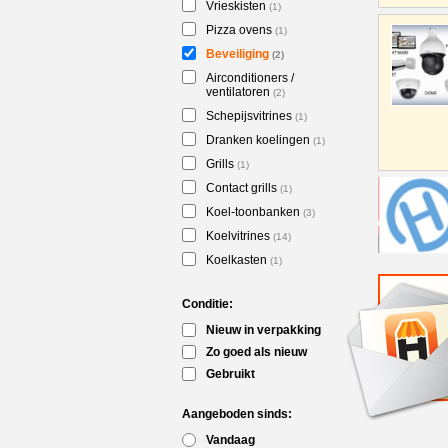
Vrieskisten
(1)
Pizza ovens
(1)
Beveiliging
(2)
Airconditioners /
ventilatoren
(2)
Schepijsvitrines
(1)
Dranken koelingen
(1)
Grills
(1)
Contact grills
(1)
Koel-toonbanken
(3)
Koelvitrines
(14)
Koelkasten
(1)
Conditie:
Nieuw in verpakking
Zo goed als nieuw
Gebruikt
Aangeboden sinds:
Vandaag