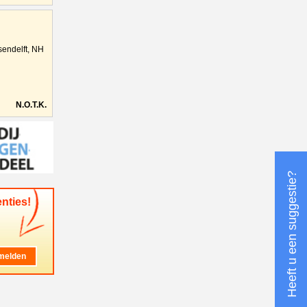
sendelft, NH
N.O.T.K.
Heeft u een suggestie?
nties!