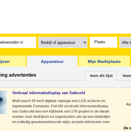
ijven
Apparatuur
Mijn Marktplaats
ging advertenties
toon als lijst
toon
Verticaal informatiedisplay van Safecold
Beveiligingstechnie
Multi-touch 55-inch digitale signage met LCD-scherm en
As
ingebouwde Computer. Full HD verticale informatiedisplay
van Safecold met een kijkhoek van 178 graden is de ideale
manier voor bedrijven en organisaties om op een duidelijke
en volledig geautomatiseerde wijze actuele informatie over
te brengen op bezoekers. De display draait op een Android
Zie 