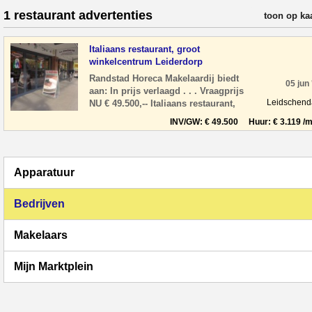
1 restaurant advertenties
verfijn resul
toon op ka
Italiaans restaurant, groot
winkelcentrum Leiderdorp
Randstad Horeca Makelaardij biedt
05 jun
aan: In prijs verlaagd . . . Vraagprijs
Leidschen
NU € 49.500,-- Italiaans restaurant,
gelegen in een groot winkelcentrum
INV/GW: € 49.500 Huur: € 3.119 /m
Wink
Apparatuur
Bedrijven
Makelaars
Mijn Marktplein