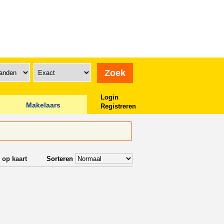
Login
Makelaars
Registreren
 op kaart
Sorteren