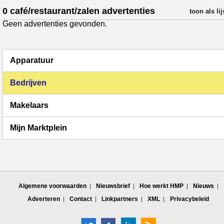
0 café/restaurant/zalen advertenties
verfijn resul
toon als lij
Geen advertenties gevonden.
Apparatuur
Bedrijven
Makelaars
Mijn Marktplein
Algemene voorwaarden
Nieuwsbrief
Hoe werkt HMP
Nieuws
Adverteren
Contact
Linkpartners
XML
Privacybeleid