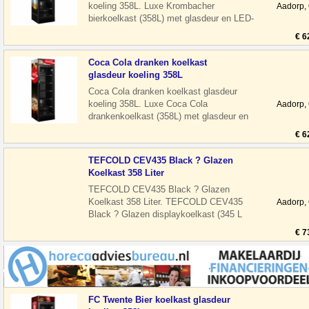
koeling 358L. Luxe Krombacher
Aadorp,
bierkoelkast (358L) met glasdeur en LED-
verlichting. Stil en energiezuinig, ideaal
€ 6
voo
Coca Cola dranken koelkast
glasdeur koeling 358L
Coca Cola dranken koelkast glasdeur
koeling 358L. Luxe Coca Cola
Aadorp,
drankenkoelkast (358L) met glasdeur en
LED-verlichting. Stil en energiezuinig,
€ 6
ideaal
TEFCOLD CEV435 Black ? Glazen
Koelkast 358 Liter
TEFCOLD CEV435 Black ? Glazen
Koelkast 358 Liter. TEFCOLD CEV435
Aadorp,
Black ? Glazen displaykoelkast (345 L
netto) De TEFCOLD CEV435 Black is
€ 7
een professio
FC Twente Bier koelkast glasdeur