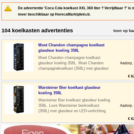
De advertentie 'Coca Cola koelkast XXL 360 liter ? Verrijdbaar ?' is n
meer beschikbaar op HorecaMarktplein.nl.
104 koelkasten advertenties
verfijn resul
toon op ka
Moet Chandon champagne koelkast
glasdeur koeling 358L
Moet Chandon champagne koelkast
glasdeur koeling 358L. Moet Chandon
Aadorp,
champagnekoelkast (358L) met glasdeur
en LED-verlichting. Stil en energiezuinig, i
€ 6
Warsteiner Bier koelkast glasdeur
koeling 358L
Warsteiner Bier koelkast glasdeur koeling
358L. Luxe Warsteiner bierkoelkast
Aadorp,
(358L) met glasdeur en LED-verlichting.
Stil en energiezuinig, ideaal voo
€ 6