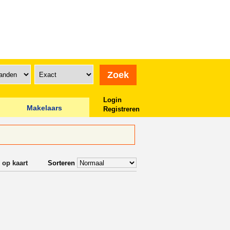
Login
Makelaars
Registreren
 op kaart
Sorteren