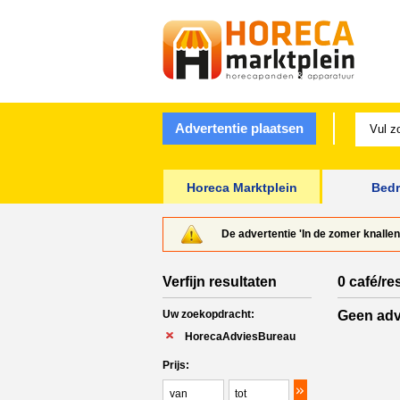
Advertentie plaatsen
Horeca Marktplein
Bedr
De advertentie 'In de zomer knallen
Verfijn resultaten
0 café/re
Uw zoekopdracht:
Geen adv
HorecaAdviesBureau
Prijs: