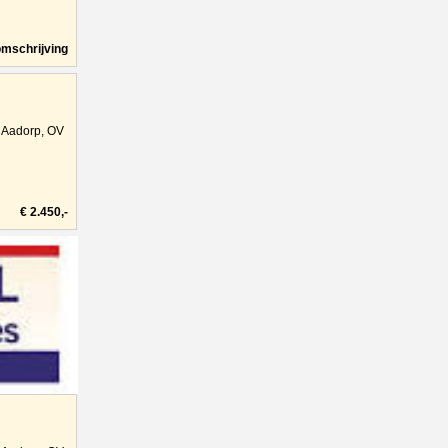
omschrijving
Aadorp, OV
€ 2.450,-