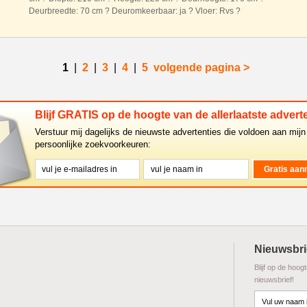
Deurbreedte: 70 cm ? Deuromkeerbaar: ja ? Vloer: Rvs ?
Wanddikte: 12 cm ? Afmetingen pallets gedemonteerd: 210 x
1
|
2
|
3
|
4
|
5
volgende pagina >
Blijf GRATIS op de hoogte van de allerlaatste adverte
Verstuur mij dagelijks de nieuwste advertenties die voldoen aan mijn
persoonlijke zoekvoorkeuren:
Nieuwsbri
Blijf op de hoog
nieuwsbrief!