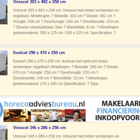
Vriescel 303 x 482 x 258 cm
Vriescel 303 x 482 x 258 cm. Vriescel met motor verdamper en
regelkast Afmetingen: ? Breedte: 303 cm ? Diepte: 482 cm ?
Hoogte: 258 cm ? Deurhoogte: 200 cm ? Deurbreedte: 103 cm
? Deuren verplaatsbaar: Nee ? Wanddikte: 8 cm ? Afmetingen
gedemonteerd: 300 x 125 cm / 240 x 125 cm Specificaties: ?
Type koudemiddel: R404A ? Voeding: 400 Volt ? Type
Koelcel 290 x 470 x 250 cm
Koelcel 290 x 470 x 250 cm. Koelcel met split unit motor,
verdamper, regelkast. Afmetingen: ? Breedte: 290 cm ? Diepte:
470 cm ? Hoogte: 250 cm ? Deurhoogte: 220 cm ?
Deurbreedte: 140 cm ? Wanddikte: 10 cm ? Afmetingen
gedemonteerd: 270 x 180 cm Specificaties: ? Type
koudemiddel: R404A ? Voeding: 230 Volt ? Type motor: Split
unit met motor verda
Vriescel 346 x 286 x 256 cm
Vriescel 346 x 286 x 256 cm. Vriescel met motor verdamper en