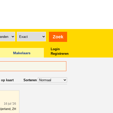
Login
Makelaars
Registreren
 op kaart
Sorteren
16 jul '26
ijerland, ZH