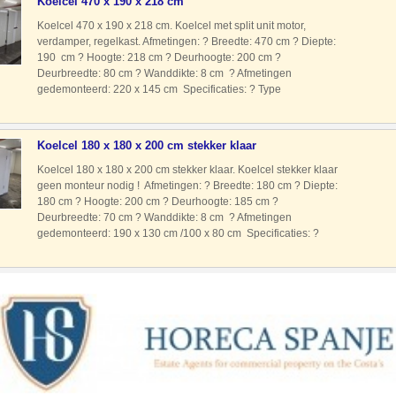
Koelcel 470 x 190 x 218 cm
Koelcel 470 x 190 x 218 cm. Koelcel met split unit motor,
verdamper, regelkast. Afmetingen: ? Breedte: 470 cm ? Diepte:
190 cm ? Hoogte: 218 cm ? Deurhoogte: 200 cm ?
Deurbreedte: 80 cm ? Wanddikte: 8 cm ? Afmetingen
gedemonteerd: 220 x 145 cm Specificaties: ? Type
koudemiddel: R404A ? Voeding: 230 Volt ? Type motor: Split
unit met motor verdam
Koelcel 180 x 180 x 200 cm stekker klaar
Koelcel 180 x 180 x 200 cm stekker klaar. Koelcel stekker klaar
geen monteur nodig ! Afmetingen: ? Breedte: 180 cm ? Diepte:
180 cm ? Hoogte: 200 cm ? Deurhoogte: 185 cm ?
Deurbreedte: 70 cm ? Wanddikte: 8 cm ? Afmetingen
gedemonteerd: 190 x 130 cm /100 x 80 cm Specificaties: ?
Type koudemiddel: R134A. ? Voeding: 230 Volt ? Type
motor: Stekkerk