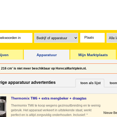
ijven
Apparatuur
Mijn Marktplaats
x 216 cm' is niet meer beschikbaar op HorecaMarktplein.nl.
rige apparatuur advertenties
toon als lijst
toon
Thermomix TM6 + extra mengbeker + draagtas
Thermomix TM6 te koop wegens gezinsuitbreiding en te weinig
gebruik. Het apparaat verkeert in uitstekende staat, werkt
Nieuw Be
perfect en is altijd zorgvuldig onderhouden. Inclusief: *