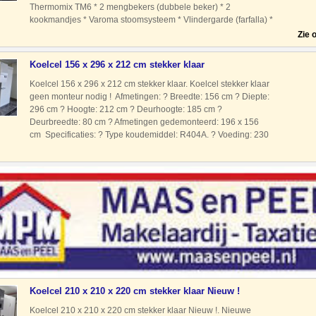
Thermomix TM6 * 2 mengbekers (dubbele beker) * 2
kookmandjes * Varoma stoomsysteem * Vlindergarde (farfalla) *
Spatel * Draagtas / transporttas Bezichtiging en test mogelijk
Zie 
Koelcel 156 x 296 x 212 cm stekker klaar
Koelcel 156 x 296 x 212 cm stekker klaar. Koelcel stekker klaar
geen monteur nodig ! Afmetingen: ? Breedte: 156 cm ? Diepte:
296 cm ? Hoogte: 212 cm ? Deurhoogte: 185 cm ?
Deurbreedte: 80 cm ? Afmetingen gedemonteerd: 196 x 156
cm Specificaties: ? Type koudemiddel: R404A. ? Voeding: 230
Volt geschikt ? Type motor: Stekkerklaar Geen monteur nodig
Koelcel 210 x 210 x 220 cm stekker klaar Nieuw !
Koelcel 210 x 210 x 220 cm stekker klaar Nieuw !. Nieuwe