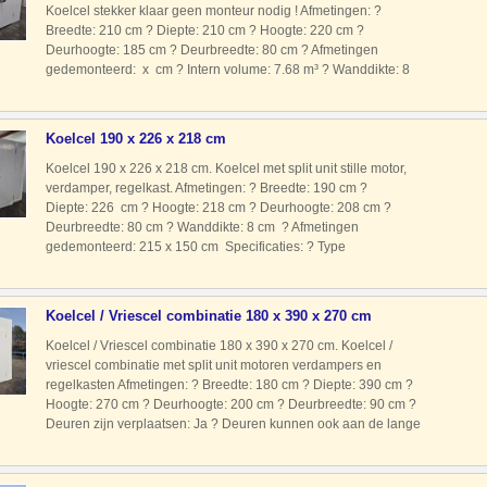
Koelcel stekker klaar geen monteur nodig ! Afmetingen: ?
Breedte: 210 cm ? Diepte: 210 cm ? Hoogte: 220 cm ?
Deurhoogte: 185 cm ? Deurbreedte: 80 cm ? Afmetingen
gedemonteerd: x cm ? Intern volume: 7.68 m³ ? Wanddikte: 8
cm Isolatiedichtheid: 42 kg/m³ Temperatuurbereik: 0 tot +8 °C
Klimaat
Koelcel 190 x 226 x 218 cm
Koelcel 190 x 226 x 218 cm. Koelcel met split unit stille motor,
verdamper, regelkast. Afmetingen: ? Breedte: 190 cm ?
Diepte: 226 cm ? Hoogte: 218 cm ? Deurhoogte: 208 cm ?
Deurbreedte: 80 cm ? Wanddikte: 8 cm ? Afmetingen
gedemonteerd: 215 x 150 cm Specificaties: ? Type
koudemiddel: R404A ? Voeding: 230 Volt ? Type motor: Split
unit met still
Koelcel / Vriescel combinatie 180 x 390 x 270 cm
Koelcel / Vriescel combinatie 180 x 390 x 270 cm. Koelcel /
vriescel combinatie met split unit motoren verdampers en
regelkasten Afmetingen: ? Breedte: 180 cm ? Diepte: 390 cm ?
Hoogte: 270 cm ? Deurhoogte: 200 cm ? Deurbreedte: 90 cm ?
Deuren zijn verplaatsen: Ja ? Deuren kunnen ook aan de lange
kant: Ja ? Wanddikte vriescel: 8 cm ? Wanddikte koe