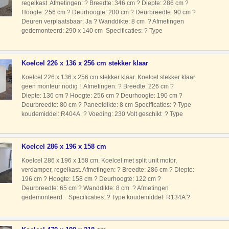
regelkast Afmetingen: ? Breedte: 346 cm ? Diepte: 286 cm ?
Hoogte: 256 cm ? Deurhoogte: 200 cm ? Deurbreedte: 90 cm ?
Deuren verplaatsbaar: Ja ? Wanddikte: 8 cm ? Afmetingen
gedemonteerd: 290 x 140 cm Specificaties: ? Type
koudemiddel: R404A ? Voeding: 400 Volt ? Type motor: Split
uni
Koelcel 226 x 136 x 256 cm stekker klaar
Koelcel 226 x 136 x 256 cm stekker klaar. Koelcel stekker klaar
geen monteur nodig ! Afmetingen: ? Breedte: 226 cm ?
Diepte: 136 cm ? Hoogte: 256 cm ? Deurhoogte: 190 cm ?
Deurbreedte: 80 cm ? Paneeldikte: 8 cm Specificaties: ? Type
koudemiddel: R404A. ? Voeding: 230 Volt geschikt ? Type
motor: Stekkerklaar Geen monteur nodig. Kenmerken: ? Deze k
Koelcel 286 x 196 x 158 cm
Koelcel 286 x 196 x 158 cm. Koelcel met split unit motor,
verdamper, regelkast. Afmetingen: ? Breedte: 286 cm ? Diepte:
196 cm ? Hoogte: 158 cm ? Deurhoogte: 122 cm ?
Deurbreedte: 65 cm ? Wanddikte: 8 cm ? Afmetingen
gedemonteerd: Specificaties: ? Type koudemiddel: R134A ?
Voeding: 230 Volt ? Type motor: Split unit met motor
verdamper en regel