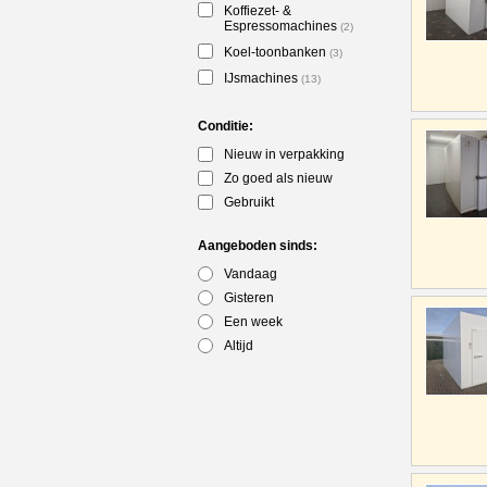
Koffiezet- &
Espressomachines
(2)
Koel-toonbanken
(3)
IJsmachines
(13)
Conditie:
Nieuw in verpakking
Zo goed als nieuw
Gebruikt
Aangeboden sinds:
Vandaag
Gisteren
Een week
Altijd