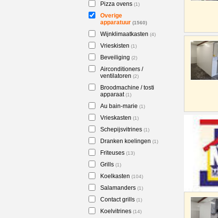
Pizza ovens
(1)
Overige
apparatuur
(1560)
Wijnklimaatkasten
(4)
Vrieskisten
(1)
Beveiliging
(2)
Airconditioners /
ventilatoren
(2)
Broodmachine / tosti
apparaat
(1)
Au bain-marie
(1)
Vrieskasten
(1)
Schepijsvitrines
(1)
Dranken koelingen
(1)
Friteuses
(13)
Grills
(1)
Koelkasten
(104)
Salamanders
(1)
Contact grills
(1)
Koelvitrines
(14)