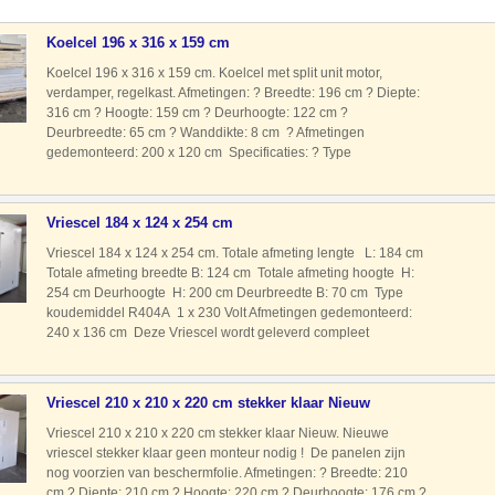
Koelcel 196 x 316 x 159 cm
Koelcel 196 x 316 x 159 cm. Koelcel met split unit motor,
verdamper, regelkast. Afmetingen: ? Breedte: 196 cm ? Diepte:
316 cm ? Hoogte: 159 cm ? Deurhoogte: 122 cm ?
Deurbreedte: 65 cm ? Wanddikte: 8 cm ? Afmetingen
gedemonteerd: 200 x 120 cm Specificaties: ? Type
koudemiddel: R134A ? Voeding: 230 Volt ? Type motor: Split
unit met motor verdam
Vriescel 184 x 124 x 254 cm
Vriescel 184 x 124 x 254 cm. Totale afmeting lengte L: 184 cm
Totale afmeting breedte B: 124 cm Totale afmeting hoogte H:
254 cm Deurhoogte H: 200 cm Deurbreedte B: 70 cm Type
koudemiddel R404A 1 x 230 Volt Afmetingen gedemonteerd:
240 x 136 cm Deze Vriescel wordt geleverd compleet
met motor, verdamper, schakelkast De Vriescel is al profess
Vriescel 210 x 210 x 220 cm stekker klaar Nieuw
Vriescel 210 x 210 x 220 cm stekker klaar Nieuw. Nieuwe
vriescel stekker klaar geen monteur nodig ! De panelen zijn
nog voorzien van beschermfolie. Afmetingen: ? Breedte: 210
cm ? Diepte: 210 cm ? Hoogte: 220 cm ? Deurhoogte: 176 cm ?