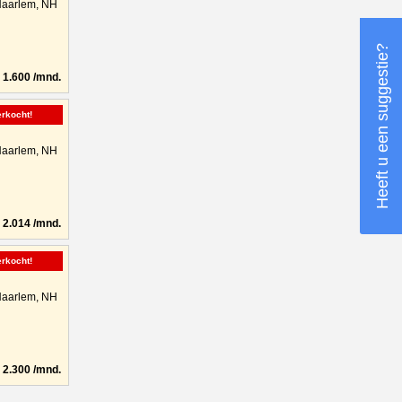
aarlem, NH
Heeft u een suggestie?
1.600 /mnd.
erkocht!
aarlem, NH
2.014 /mnd.
erkocht!
aarlem, NH
2.300 /mnd.