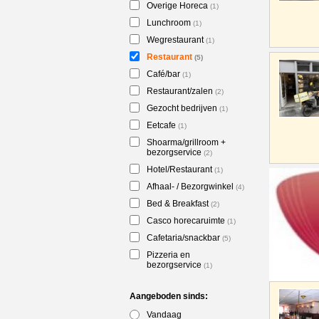
Overige Horeca
(1)
Lunchroom
(1)
Wegrestaurant
(1)
Restaurant
(5)
Café/bar
(1)
Restaurant/zalen
(2)
Gezocht bedrijven
(1)
Eetcafe
(1)
Shoarma/grillroom +
bezorgservice
(2)
Hotel/Restaurant
(1)
Afhaal- / Bezorgwinkel
(4)
Bed & Breakfast
(2)
Casco horecaruimte
(1)
Cafetaria/snackbar
(5)
Pizzeria en
bezorgservice
(1)
Aangeboden sinds:
Vandaag