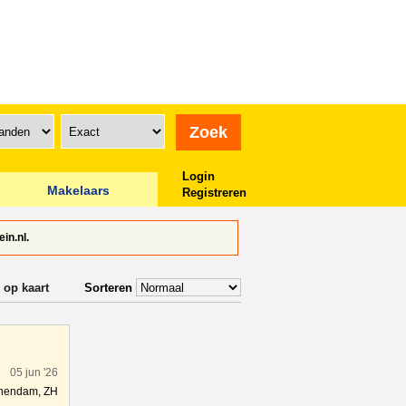
Login
Makelaars
Registreren
in.nl.
 op kaart
Sorteren
05 jun '26
hendam, ZH