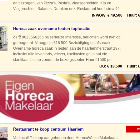
en bezorgen, van Pizza's, Pasta's, Vleesgerechten, Kip en
Visgerechten, Salades, Dranken enz. Restaurant heeft circa 44
zitplaatsen, de zaak is geopend van 15.00
INV/GW: € 49.500 Huur: € 
Horeca zaak overname leiden toplocatie
ðŸ“ž 0623666265 bij serieuze interesse, berichten word niet op
gereageerd. Vraagprijs €18.500 Bezichtiging op afspraak
Overname horeca zaak in leiden aan de haarlemmerstraat 297.
Inclusief alle inventaris, vriezer, koelkasten grillplaat etc.
startklaar. Let op zonder de bezorgscooter. Huur €1500 per
maand
OG: € 18.500 Huur: € 
Restaurant te koop centrum Haarlem
V
Verkocht! Te koop aangeboden door HorecaWinkelMakelaars: