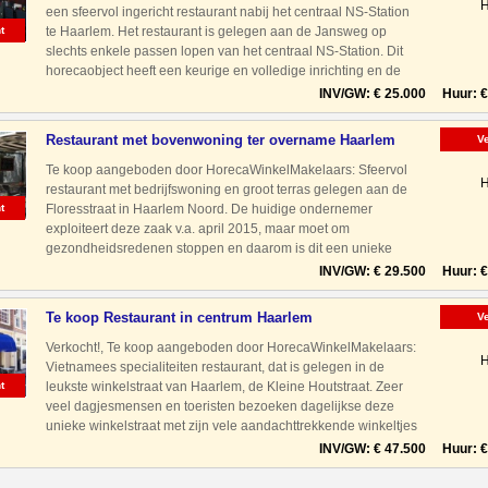
H
een sfeervol ingericht restaurant nabij het centraal NS-Station
t
te Haarlem. Het restaurant is gelegen aan de Jansweg op
slechts enkele passen lopen van het centraal NS-Station. Dit
horecaobject heeft een keurige en volledige inrichting en de
apparatuur verkeert in een goede staat van onderhou
INV/GW: € 25.000 Huur: € 
Restaurant met bovenwoning ter overname Haarlem
V
Noord
Te koop aangeboden door HorecaWinkelMakelaars: Sfeervol
H
restaurant met bedrijfswoning en groot terras gelegen aan de
t
Floresstraat in Haarlem Noord. De huidige ondernemer
exploiteert deze zaak v.a. april 2015, maar moet om
gezondheidsredenen stoppen en daarom is dit een unieke
kans voor een starter en/of ondernemerskoppel om een kant en
INV/GW: € 29.500 Huur: € 
klaar bedrij
Te koop Restaurant in centrum Haarlem
V
Verkocht!, Te koop aangeboden door HorecaWinkelMakelaars:
H
Vietnamees specialiteiten restaurant, dat is gelegen in de
t
leukste winkelstraat van Haarlem, de Kleine Houtstraat. Zeer
veel dagjesmensen en toeristen bezoeken dagelijkse deze
unieke winkelstraat met zijn vele aandachttrekkende winkeltjes
en horecazaken. Ook met auto prima bereikbaar dankzij
INV/GW: € 47.500 Huur: € 