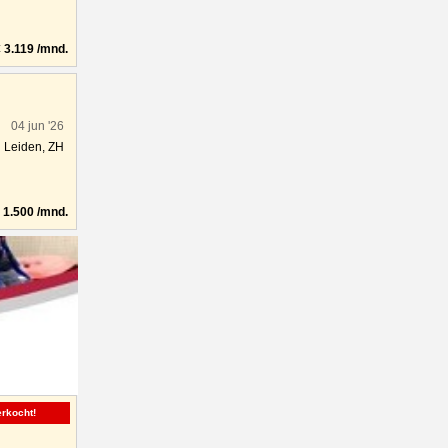
3.119 /mnd.
04 jun '26
Leiden, ZH
1.500 /mnd.
erkocht!