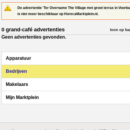
De advertentie 'Ter Overname The Village met groot terras in Voorbu
is niet meer beschikbaar op HorecaMarktplein.nl.
0 grand-café advertenties
verfijn resul
toon op ka
Geen advertenties gevonden.
Apparatuur
Bedrijven
Makelaars
Mijn Marktplein