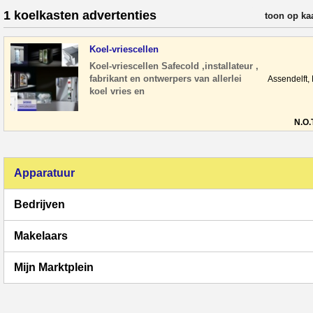
1 koelkasten advertenties
verfijn resul
toon op ka
Koel-vriescellen
Koel-vriescellen Safecold ,installateur ,
fabrikant en ontwerpers van allerlei
Assendelft,
koel vries en
airconditioningsapparatuur sinds 2000
KOEL -VRIESCELLEN.
N.O.
Apparatuur
Bedrijven
Makelaars
Mijn Marktplein