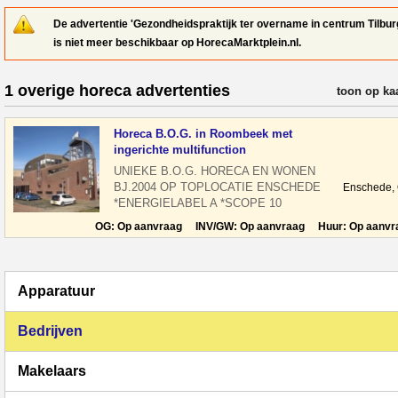
De advertentie 'Gezondheidspraktijk ter overname in centrum Tilbur
is niet meer beschikbaar op HorecaMarktplein.nl.
1 overige horeca advertenties
verfijn resul
toon op ka
Horeca B.O.G. in Roombeek met
ingerichte multifunction
UNIEKE B.O.G. HORECA EN WONEN
BJ.2004 OP TOPLOCATIE ENSCHEDE
Enschede,
*ENERGIELABEL A *SCOPE 10
KEURING *HORECA CAT. 1 TE KOOP
OG: Op aanvraag INV/GW: Op aanvraag Huur: Op aanvr
VASTGOED HORECA EN
Apparatuur
Bedrijven
Makelaars