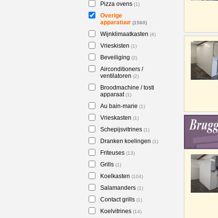
Pizza ovens
(1)
Overige
apparatuur
(1560)
Wijnklimaatkasten
(4)
Vrieskisten
(1)
Beveiliging
(2)
Airconditioners /
ventilatoren
(2)
Broodmachine / tosti
apparaat
(1)
Au bain-marie
(1)
Vrieskasten
(1)
Schepijsvitrines
(1)
Dranken koelingen
(1)
Friteuses
(13)
Grills
(1)
Koelkasten
(104)
Salamanders
(1)
Contact grills
(1)
Koelvitrines
(14)