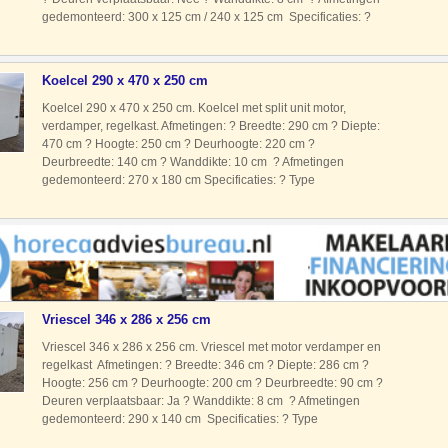
gedemonteerd: 300 x 125 cm / 240 x 125 cm Specificaties: ?
Type koudemiddel: R404A ? Voeding: 400 Volt ? Type
Koelcel 290 x 470 x 250 cm
Koelcel 290 x 470 x 250 cm. Koelcel met split unit motor,
verdamper, regelkast. Afmetingen: ? Breedte: 290 cm ? Diepte:
470 cm ? Hoogte: 250 cm ? Deurhoogte: 220 cm ?
Deurbreedte: 140 cm ? Wanddikte: 10 cm ? Afmetingen
gedemonteerd: 270 x 180 cm Specificaties: ? Type
koudemiddel: R404A ? Voeding: 230 Volt ? Type motor: Split
unit met motor verda
Vriescel 346 x 286 x 256 cm
Vriescel 346 x 286 x 256 cm. Vriescel met motor verdamper en
regelkast Afmetingen: ? Breedte: 346 cm ? Diepte: 286 cm ?
Hoogte: 256 cm ? Deurhoogte: 200 cm ? Deurbreedte: 90 cm ?
Deuren verplaatsbaar: Ja ? Wanddikte: 8 cm ? Afmetingen
gedemonteerd: 290 x 140 cm Specificaties: ? Type
koudemiddel: R404A ? Voeding: 400 Volt ? Type motor: Split