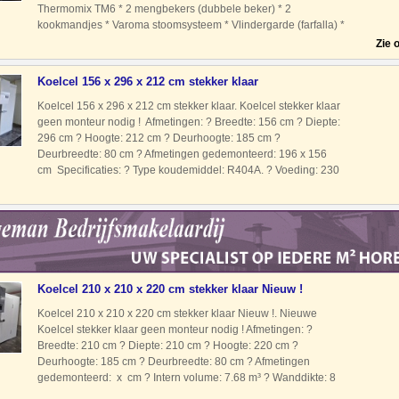
Thermomix TM6 * 2 mengbekers (dubbele beker) * 2
kookmandjes * Varoma stoomsysteem * Vlindergarde (farfalla) *
Spatel * Draagtas / transporttas Bezichtiging en test mogelijk
Zie 
Koelcel 156 x 296 x 212 cm stekker klaar
Koelcel 156 x 296 x 212 cm stekker klaar. Koelcel stekker klaar
geen monteur nodig ! Afmetingen: ? Breedte: 156 cm ? Diepte:
296 cm ? Hoogte: 212 cm ? Deurhoogte: 185 cm ?
Deurbreedte: 80 cm ? Afmetingen gedemonteerd: 196 x 156
cm Specificaties: ? Type koudemiddel: R404A. ? Voeding: 230
Volt geschikt ? Type motor: Stekkerklaar Geen monteur nodig
Koelcel 210 x 210 x 220 cm stekker klaar Nieuw !
Koelcel 210 x 210 x 220 cm stekker klaar Nieuw !. Nieuwe
Koelcel stekker klaar geen monteur nodig ! Afmetingen: ?
Breedte: 210 cm ? Diepte: 210 cm ? Hoogte: 220 cm ?
Deurhoogte: 185 cm ? Deurbreedte: 80 cm ? Afmetingen
gedemonteerd: x cm ? Intern volume: 7.68 m³ ? Wanddikte: 8
cm Isolatiedichtheid: 42 kg/m³ Temperatuurbereik: 0 tot +8 °C