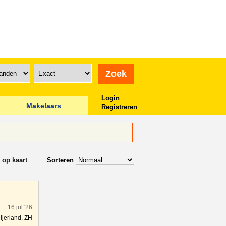
Login
Makelaars
Registreren
 op kaart
Sorteren
16 jul '26
ijerland, ZH