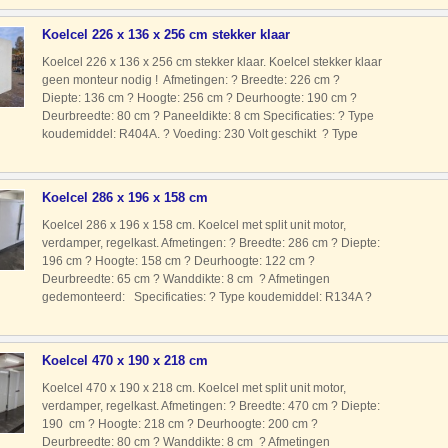
uni
Koelcel 226 x 136 x 256 cm stekker klaar
Koelcel 226 x 136 x 256 cm stekker klaar. Koelcel stekker klaar
geen monteur nodig ! Afmetingen: ? Breedte: 226 cm ?
Diepte: 136 cm ? Hoogte: 256 cm ? Deurhoogte: 190 cm ?
Deurbreedte: 80 cm ? Paneeldikte: 8 cm Specificaties: ? Type
koudemiddel: R404A. ? Voeding: 230 Volt geschikt ? Type
motor: Stekkerklaar Geen monteur nodig. Kenmerken: ? Deze k
Koelcel 286 x 196 x 158 cm
Koelcel 286 x 196 x 158 cm. Koelcel met split unit motor,
verdamper, regelkast. Afmetingen: ? Breedte: 286 cm ? Diepte:
196 cm ? Hoogte: 158 cm ? Deurhoogte: 122 cm ?
Deurbreedte: 65 cm ? Wanddikte: 8 cm ? Afmetingen
gedemonteerd: Specificaties: ? Type koudemiddel: R134A ?
Voeding: 230 Volt ? Type motor: Split unit met motor
verdamper en regel
Koelcel 470 x 190 x 218 cm
Koelcel 470 x 190 x 218 cm. Koelcel met split unit motor,
verdamper, regelkast. Afmetingen: ? Breedte: 470 cm ? Diepte:
190 cm ? Hoogte: 218 cm ? Deurhoogte: 200 cm ?
Deurbreedte: 80 cm ? Wanddikte: 8 cm ? Afmetingen