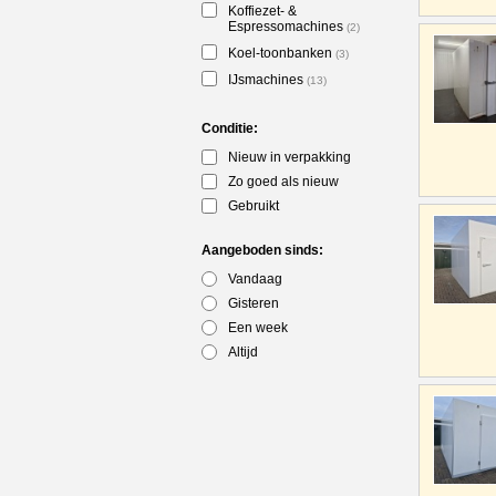
Koffiezet- &
Espressomachines
(2)
Koel-toonbanken
(3)
IJsmachines
(13)
Conditie:
Nieuw in verpakking
Zo goed als nieuw
Gebruikt
Aangeboden sinds:
Vandaag
Gisteren
Een week
Altijd