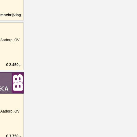
omschrijving
Aadorp, OV
€ 2.450,-
Aadorp, OV
€ 3.750,-