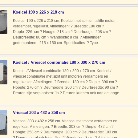
Klimaat
Koelcel 190 x 226 x 218 cm
Koelcel 190 x 226 x 218 cm. Koelcel met split unit stille motor,
verdamper, regelkast. Afmetingen: ? Breedte: 190 cm ?
Diepte: 226 cm ? Hoogte: 218 cm ? Deurhoogte: 208 cm ?
Deurbreedte: 80 cm ? Wanddikte: 8 cm ? Afmetingen
gedemonteerd: 215 x 150 cm Specificaties: ? Type
koudemiddel: R404A ? Voeding: 230 Volt ? Type motor: Split
unit met still
Koelcel / Vriescel combinatie 180 x 390 x 270 cm
Koelcel / Vriescel combinatie 180 x 390 x 270 cm. Koelcel /
vriescel combinatie met split unit motoren verdampers en
regelkasten Afmetingen: ? Breedte: 180 cm ? Diepte: 390 cm ?
Hoogte: 270 cm ? Deurhoogte: 200 cm ? Deurbreedte: 90 cm ?
Deuren zijn verplaatsen: Ja ? Deuren kunnen ook aan de lange
kant: Ja ? Wanddikte vriescel: 8 cm ? Wanddikte koe
Vriescel 303 x 482 x 258 cm
Vriescel 303 x 482 x 258 cm. Vriescel met motor verdamper en
regelkast Afmetingen: ? Breedte: 303 cm ? Diepte: 482 cm ?
Hoogte: 258 cm ? Deurhoogte: 200 cm ? Deurbreedte: 103 cm
? Deuren verplaatsbaar: Nee ? Wanddikte: 8 cm ? Afmetingen