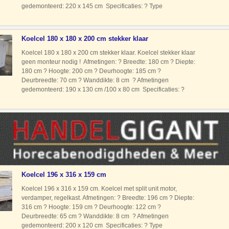
gedemonteerd: 220 x 145 cm Specificaties: ? Type
koudemiddel: R404A ? Voeding: 230 Volt ? Type motor: Split
unit met motor verdam
Koelcel 180 x 180 x 200 cm stekker klaar
Koelcel 180 x 180 x 200 cm stekker klaar. Koelcel stekker klaar
geen monteur nodig ! Afmetingen: ? Breedte: 180 cm ? Diepte:
180 cm ? Hoogte: 200 cm ? Deurhoogte: 185 cm ?
Deurbreedte: 70 cm ? Wanddikte: 8 cm ? Afmetingen
gedemonteerd: 190 x 130 cm /100 x 80 cm Specificaties: ?
Type koudemiddel: R134A. ? Voeding: 230 Volt ? Type
motor: Stekkerk
Koelcel 196 x 316 x 159 cm
Koelcel 196 x 316 x 159 cm. Koelcel met split unit motor,
verdamper, regelkast. Afmetingen: ? Breedte: 196 cm ? Diepte:
316 cm ? Hoogte: 159 cm ? Deurhoogte: 122 cm ?
Deurbreedte: 65 cm ? Wanddikte: 8 cm ? Afmetingen
gedemonteerd: 200 x 120 cm Specificaties: ? Type