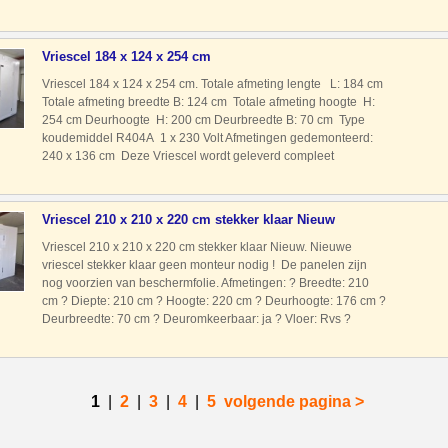
koudemiddel: R134A ? Voeding: 230 Volt ? Type motor: Split
unit met motor verdam
Vriescel 184 x 124 x 254 cm
Vriescel 184 x 124 x 254 cm. Totale afmeting lengte L: 184 cm
Totale afmeting breedte B: 124 cm Totale afmeting hoogte H:
254 cm Deurhoogte H: 200 cm Deurbreedte B: 70 cm Type
koudemiddel R404A 1 x 230 Volt Afmetingen gedemonteerd:
240 x 136 cm Deze Vriescel wordt geleverd compleet
met motor, verdamper, schakelkast De Vriescel is al profess
Vriescel 210 x 210 x 220 cm stekker klaar Nieuw
Vriescel 210 x 210 x 220 cm stekker klaar Nieuw. Nieuwe
vriescel stekker klaar geen monteur nodig ! De panelen zijn
nog voorzien van beschermfolie. Afmetingen: ? Breedte: 210
cm ? Diepte: 210 cm ? Hoogte: 220 cm ? Deurhoogte: 176 cm ?
Deurbreedte: 70 cm ? Deuromkeerbaar: ja ? Vloer: Rvs ?
Wanddikte: 12 cm ? Afmetingen pallets gedemonteerd: 210 x
1
|
2
|
3
|
4
|
5
volgende pagina >