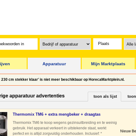
ijven
Apparatuur
Mijn Marktplaats
x 230 cm stekker klaar' is niet meer beschikbaar op HorecaMarktplein.nl.
rige apparatuur advertenties
toon als lijst
toon
Thermomix TM6 + extra mengbeker + draagtas
Thermomix TM6 te koop wegens gezinsuitbreiding en te weinig
gebruik. Het apparaat verkeert in uitstekende staat, werkt
Nieuw Be
perfect en is altijd zorgvuldig onderhouden. Inclusief: *