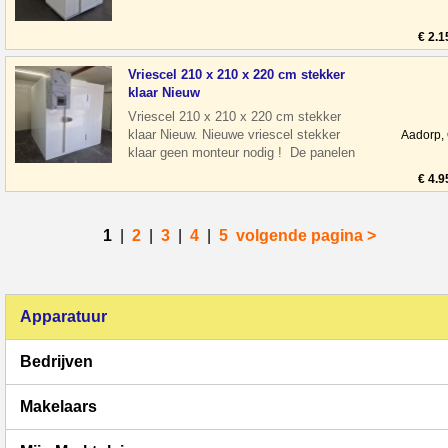
afmeting hoogte H: 254 cm Deurhoogte
H: 20
€ 2.1
Vriescel 210 x 210 x 220 cm stekker
klaar Nieuw
Vriescel 210 x 210 x 220 cm stekker
klaar Nieuw. Nieuwe vriescel stekker
Aadorp,
klaar geen monteur nodig ! De panelen
zijn nog voorzien van beschermfolie. A
€ 4.9
1
|
2
|
3
|
4
|
5
volgende pagina >
Apparatuur
Bedrijven
Makelaars