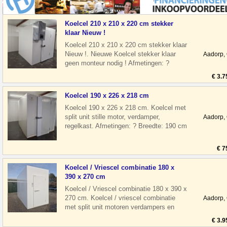
Koelcel 210 x 210 x 220 cm stekker
klaar Nieuw !
Koelcel 210 x 210 x 220 cm stekker klaar
Nieuw !. Nieuwe Koelcel stekker klaar
Aadorp,
geen monteur nodig ! Afmetingen: ?
Breedte: 210 cm ? Diepte: 210 cm ? H
€ 3.7
Koelcel 190 x 226 x 218 cm
Koelcel 190 x 226 x 218 cm. Koelcel met
split unit stille motor, verdamper,
Aadorp,
regelkast. Afmetingen: ? Breedte: 190 cm
? Diepte: 226 cm ? Hoogte: 218 c
€ 7
Koelcel / Vriescel combinatie 180 x
390 x 270 cm
Koelcel / Vriescel combinatie 180 x 390 x
270 cm. Koelcel / vriescel combinatie
Aadorp,
met split unit motoren verdampers en
regelkasten Afmetingen: ? Breedte
€ 3.9