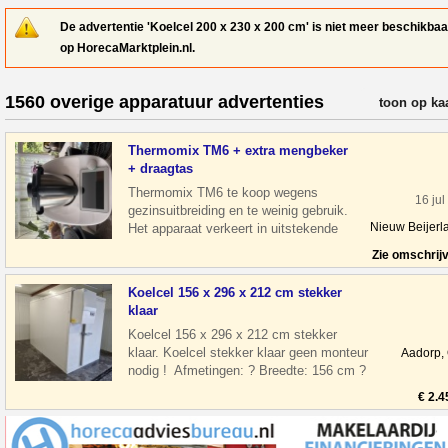
De advertentie 'Koelcel 200 x 230 x 200 cm' is niet meer beschikbaa
op HorecaMarktplein.nl.
1560 overige apparatuur advertenties
verfijn resul
toon op ka
Thermomix TM6 + extra mengbeker
+ draagtas
Thermomix TM6 te koop wegens
16 jul
gezinsuitbreiding en te weinig gebruik.
Nieuw Beijerl
Het apparaat verkeert in uitstekende
staat, werkt perfect en is altijd zorgvuldig
Zie omschrij
Koelcel 156 x 296 x 212 cm stekker
klaar
Koelcel 156 x 296 x 212 cm stekker
klaar. Koelcel stekker klaar geen monteur
Aadorp,
nodig ! Afmetingen: ? Breedte: 156 cm ?
Diepte: 296 cm ? Hoogte: 212 cm
€ 2.4