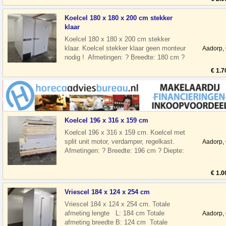
Koelcel 180 x 180 x 200 cm stekker
klaar
Koelcel 180 x 180 x 200 cm stekker
klaar. Koelcel stekker klaar geen monteur
Aadorp,
nodig ! Afmetingen: ? Breedte: 180 cm ?
Diepte: 180 cm ? Hoogte: 200 cm
€ 1.7
Koelcel 196 x 316 x 159 cm
Koelcel 196 x 316 x 159 cm. Koelcel met
split unit motor, verdamper, regelkast.
Aadorp,
Afmetingen: ? Breedte: 196 cm ? Diepte:
316 cm ? Hoogte: 159 cm ? Deur
€ 1.0
Vriescel 184 x 124 x 254 cm
Vriescel 184 x 124 x 254 cm. Totale
afmeting lengte L: 184 cm Totale
Aadorp,
afmeting breedte B: 124 cm Totale