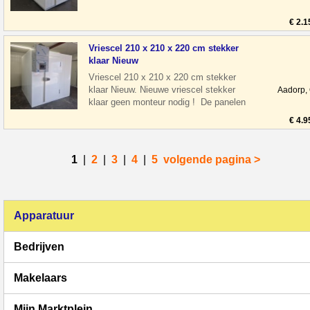
afmeting hoogte H: 254 cm Deurhoogte
H: 20
€ 2.1
Vriescel 210 x 210 x 220 cm stekker
klaar Nieuw
Vriescel 210 x 210 x 220 cm stekker
klaar Nieuw. Nieuwe vriescel stekker
Aadorp,
klaar geen monteur nodig ! De panelen
zijn nog voorzien van beschermfolie. A
€ 4.9
1
|
2
|
3
|
4
|
5
volgende pagina >
Apparatuur
Bedrijven
Makelaars
Mijn Marktplein