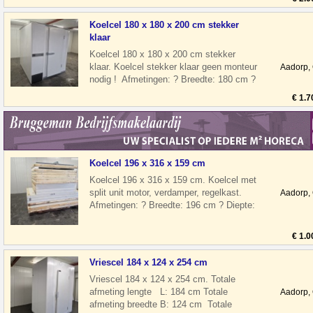
Koelcel 180 x 180 x 200 cm stekker
klaar
Koelcel 180 x 180 x 200 cm stekker
klaar. Koelcel stekker klaar geen monteur
Aadorp,
nodig ! Afmetingen: ? Breedte: 180 cm ?
Diepte: 180 cm ? Hoogte: 200 cm
€ 1.7
Koelcel 196 x 316 x 159 cm
Koelcel 196 x 316 x 159 cm. Koelcel met
split unit motor, verdamper, regelkast.
Aadorp,
Afmetingen: ? Breedte: 196 cm ? Diepte:
316 cm ? Hoogte: 159 cm ? Deur
€ 1.0
Vriescel 184 x 124 x 254 cm
Vriescel 184 x 124 x 254 cm. Totale
afmeting lengte L: 184 cm Totale
Aadorp,
afmeting breedte B: 124 cm Totale