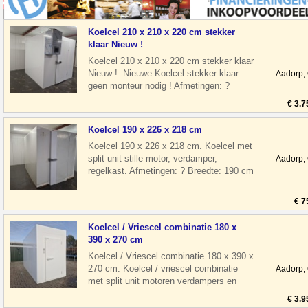
Koelcel 210 x 210 x 220 cm stekker
klaar Nieuw !
Koelcel 210 x 210 x 220 cm stekker klaar
Nieuw !. Nieuwe Koelcel stekker klaar
Aadorp,
geen monteur nodig ! Afmetingen: ?
Breedte: 210 cm ? Diepte: 210 cm ? H
€ 3.7
Koelcel 190 x 226 x 218 cm
Koelcel 190 x 226 x 218 cm. Koelcel met
split unit stille motor, verdamper,
Aadorp,
regelkast. Afmetingen: ? Breedte: 190 cm
? Diepte: 226 cm ? Hoogte: 218 c
€ 7
Koelcel / Vriescel combinatie 180 x
390 x 270 cm
Koelcel / Vriescel combinatie 180 x 390 x
270 cm. Koelcel / vriescel combinatie
Aadorp,
met split unit motoren verdampers en
regelkasten Afmetingen: ? Breedte
€ 3.9