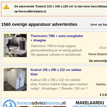
De advertentie 'Koelcel 316 x 106 x 226 cm' is niet meer beschikbaa
op HorecaMarktplein.nl.
1560 overige apparatuur advertenties
verfijn resul
toon op ka
Thermomix TM6 + extra mengbeker
+ draagtas
Thermomix TM6 te koop wegens
16 jul
gezinsuitbreiding en te weinig gebruik.
Nieuw Beijerl
Het apparaat verkeert in uitstekende
staat, werkt perfect en is altijd zorgvuldig
Zie omschrij
Koelcel 156 x 296 x 212 cm stekker
klaar
Koelcel 156 x 296 x 212 cm stekker
klaar. Koelcel stekker klaar geen monteur
Aadorp,
nodig ! Afmetingen: ? Breedte: 156 cm ?
Diepte: 296 cm ? Hoogte: 212 cm
€ 2.4