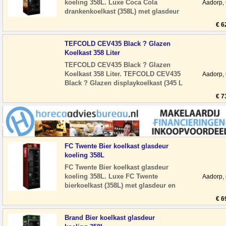
koeling 358L. Luxe Coca Cola
Aadorp,
drankenkoelkast (358L) met glasdeur
en LED-verlichting. Stil en
€ 6
energiezuinig, ideaal
TEFCOLD CEV435 Black ? Glazen
Koelkast 358 Liter
TEFCOLD CEV435 Black ? Glazen
Koelkast 358 Liter. TEFCOLD CEV435
Aadorp,
Black ? Glazen displaykoelkast (345 L
netto) De TEFCOLD CEV435 Black is
€ 7
een professio
FC Twente Bier koelkast glasdeur
koeling 358L
FC Twente Bier koelkast glasdeur
koeling 358L. Luxe FC Twente
Aadorp,
bierkoelkast (358L) met glasdeur en
LED-verlichting. Stil en energiezuinig,
€ 6
ideaal voor
Brand Bier koelkast glasdeur