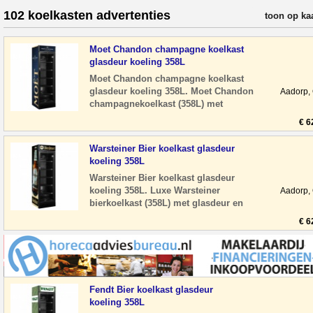
102 koelkasten advertenties
verfijn resul
toon op ka
Moet Chandon champagne koelkast
glasdeur koeling 358L
Moet Chandon champagne koelkast
glasdeur koeling 358L. Moet Chandon
Aadorp,
champagnekoelkast (358L) met
glasdeur en LED-verlichting. Stil en
€ 6
energiezuinig, i
Warsteiner Bier koelkast glasdeur
koeling 358L
Warsteiner Bier koelkast glasdeur
koeling 358L. Luxe Warsteiner
Aadorp,
bierkoelkast (358L) met glasdeur en
LED-verlichting. Stil en energiezuinig,
€ 6
ideaal voo
Fendt Bier koelkast glasdeur
koeling 358L