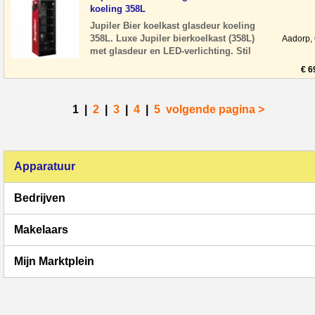
koeling 358L
Jupiler Bier koelkast glasdeur koeling
358L. Luxe Jupiler bierkoelkast (358L)
Aadorp,
met glasdeur en LED-verlichting. Stil
en energiezuinig, ideaal voor hore
€ 6
1
|
2
|
3
|
4
|
5
volgende pagina >
Apparatuur
Bedrijven
Makelaars
Mijn Marktplein