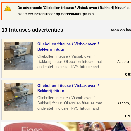
De advertentie 'Oliebollen friteuse / Visbak oven / Bakkerij frituur' is
niet meer beschikbaar op HorecaMarktplein.nl.
13 friteuses advertenties
verfijn resul
toon op ka
Oliebollen friteuse / Visbak oven /
Bakkerij frituur
Oliebollen friteuse / Visbak oven /
Bakkerij frituur. Oliebollen friteuse met
Aadorp,
onderstel Inclusief RVS frituurmand
Roestvrij staal Voorzien van aftap
€ 9
Oliebollen friteuse / Visbak oven /
Bakkerij frituur
Oliebollen friteuse / Visbak oven /
Bakkerij frituur. Oliebollen friteuse met
Aadorp,
onderstel Inclusief RVS frituurmand
Roestvrij staal Voorzien van aftap
€ 9