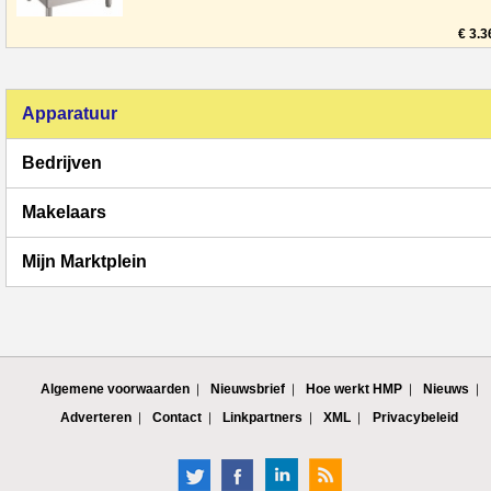
14 * Model: Staand model * Uitvoering:
Gas *
€ 3.3
Apparatuur
Bedrijven
Makelaars
Mijn Marktplein
Algemene voorwaarden
Nieuwsbrief
Hoe werkt HMP
Nieuws
Adverteren
Contact
Linkpartners
XML
Privacybeleid