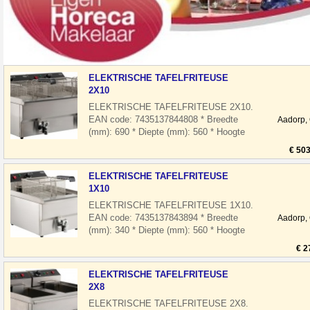
ELEKTRISCHE TAFELFRITEUSE
2X10
ELEKTRISCHE TAFELFRITEUSE 2X10.
EAN code: 7435137844808 * Breedte
Aadorp,
(mm): 690 * Diepte (mm): 560 * Hoogte
(mm): 380 * Spanning (Volt): 2x 400 * El.
€ 503
verm
ELEKTRISCHE TAFELFRITEUSE
1X10
ELEKTRISCHE TAFELFRITEUSE 1X10.
EAN code: 7435137843894 * Breedte
Aadorp,
(mm): 340 * Diepte (mm): 560 * Hoogte
(mm): 380 * Spanning (Volt): 400 * El.
€ 2
vermoge
ELEKTRISCHE TAFELFRITEUSE
2X8
ELEKTRISCHE TAFELFRITEUSE 2X8.