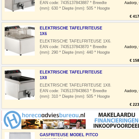
EAN code: 7435137843887 * Breedte
Aadorp,
(mm): 630 * Diepte (mm): 505 * Hoogte
(mm): 355 * Spanning (Volt): 2x 230 * El.
€ 417
vermo
ELEKTRISCHE TAFELFRITEUSE
1X6
ELEKTRISCHE TAFELFRITEUSE 1X6.
EAN code: 7435137843870 * Breedte
Aadorp,
(mm): 290 * Diepte (mm): 440 * Hoogte
(mm): 290 * Spanning (Volt): 230 * El.
€ 158
vermogen
ELEKTRISCHE TAFELFRITEUSE
1X8
ELEKTRISCHE TAFELFRITEUSE 1X8.
EAN code: 7435137843863 * Breedte
Aadorp,
(mm): 310 * Diepte (mm): 505 * Hoogte
(mm): 355 * Spanning (Volt): 230 * El.
€ 223
vermogen
GASFRITEUSE MODEL PITCO