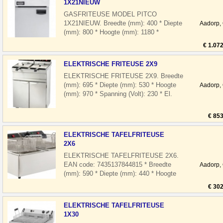
1X21NIEUW
GASFRITEUSE MODEL PITCO
1X21NIEUW. Breedte (mm): 400 * Diepte
Aadorp,
(mm): 800 * Hoogte (mm): 1180 *
Vermogen gas(kW): 24 * Uitvoering: Gas
€ 1.07
* Temp.bereik(°C)
ELEKTRISCHE FRITEUSE 2X9
ELEKTRISCHE FRITEUSE 2X9. Breedte
(mm): 695 * Diepte (mm): 530 * Hoogte
Aadorp,
(mm): 970 * Spanning (Volt): 230 * El.
vermogen(kW): 2 x 3,3 * Uitvoering: Ele
€ 853
ELEKTRISCHE TAFELFRITEUSE
2X6
ELEKTRISCHE TAFELFRITEUSE 2X6.
EAN code: 7435137844815 * Breedte
Aadorp,
(mm): 590 * Diepte (mm): 440 * Hoogte
(mm): 290 * Spanning (Volt): 2x 230 * El.
€ 302
vermo
ELEKTRISCHE TAFELFRITEUSE
1X30