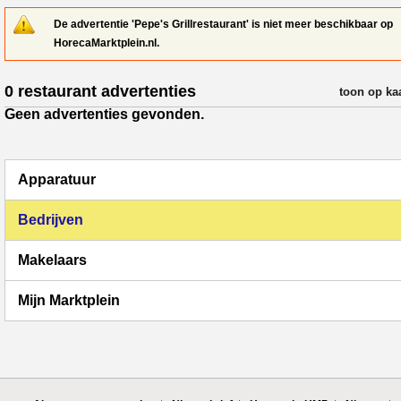
De advertentie 'Pepe's Grillrestaurant' is niet meer beschikbaar op
HorecaMarktplein.nl.
0 restaurant advertenties
verfijn resul
toon op ka
Geen advertenties gevonden.
Apparatuur
Bedrijven
Makelaars
Mijn Marktplein