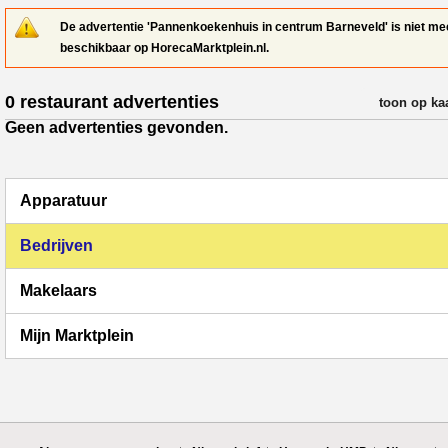
De advertentie 'Pannenkoekenhuis in centrum Barneveld' is niet me
beschikbaar op HorecaMarktplein.nl.
0 restaurant advertenties
verfijn resul
toon op ka
Geen advertenties gevonden.
Apparatuur
Bedrijven
Makelaars
Mijn Marktplein