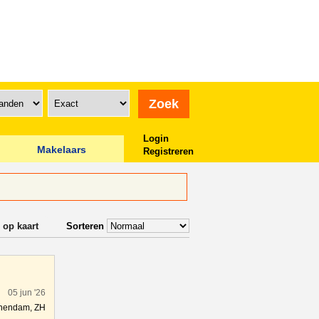
Login
Makelaars
Registreren
 op kaart
Sorteren
05 jun '26
hendam, ZH