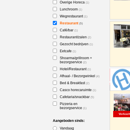
Overige Horeca
(1)
Lunchroom
(1)
Wegrestaurant
(1)
Restaurant
(5)
Café/bar
(1)
Restaurant/zalen
(2)
Gezocht bedrijven
(1)
Eetcafe
(1)
Shoarma/grillroom +
bezorgservice
(2)
Hotel/Restaurant
(1)
Afhaal- / Bezorgwinkel
(4)
Bed & Breakfast
(2)
Casco horecaruimte
(1)
Cafetaria/snackbar
(5)
Pizzeria en
bezorgservice
(1)
Verkoch
Aangeboden sinds:
Vandaag