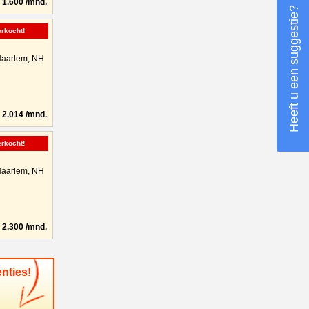
1.600 /mnd.
Heeft u een suggestie?
erkocht!
aarlem, NH
2.014 /mnd.
erkocht!
aarlem, NH
2.300 /mnd.
nties!