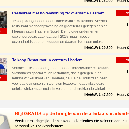
apparatuur verkeert in een goede staat van onderhou
INV/GW: € 25.000 Huur: € 
Restaurant met bovenwoning ter overname Haarlem
V
Noord
Te koop aangeboden door HorecaWinkelMakelaars: Sfeervol
H
restaurant met bedrijfswoning en groot terras gelegen aan de
t
Floresstraat in Haarlem Noord. De huidige ondernemer
exploiteert deze zaak v.a. april 2015, maar moet om
gezondheidsredenen stoppen en daarom is dit een unieke
kans voor een starter en/of ondernemerskoppel om een kant en
INV/GW: € 29.500 Huur: € 
klaar bedrij
Te koop Restaurant in centrum Haarlem
V
Verkocht!, Te koop aangeboden door HorecaWinkelMakelaars:
H
Vietnamees specialiteiten restaurant, dat is gelegen in de
t
leukste winkelstraat van Haarlem, de Kleine Houtstraat. Zeer
veel dagjesmensen en toeristen bezoeken dagelijkse deze
unieke winkelstraat met zijn vele aandachttrekkende winkeltjes
en horecazaken. Ook met auto prima bereikbaar dankzij
INV/GW: € 47.500 Huur: € 
Blijf GRATIS op de hoogte van de allerlaatste adverte
Verstuur mij dagelijks de nieuwste advertenties die voldoen aan mijn
persoonlijke zoekvoorkeuren: