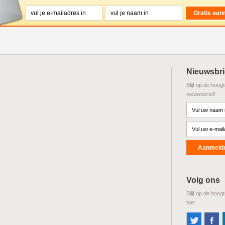
Nieuwsbri
Blijf op de hoog
nieuwsbrief!
Volg ons
Blijf op de hoog
toe: