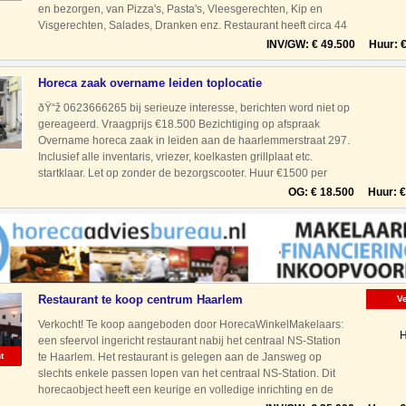
en bezorgen, van Pizza's, Pasta's, Vleesgerechten, Kip en
Visgerechten, Salades, Dranken enz. Restaurant heeft circa 44
zitplaatsen, de zaak is geopend van 15.00
INV/GW: € 49.500 Huur: € 
Horeca zaak overname leiden toplocatie
ðŸ“ž 0623666265 bij serieuze interesse, berichten word niet op
gereageerd. Vraagprijs €18.500 Bezichtiging op afspraak
Overname horeca zaak in leiden aan de haarlemmerstraat 297.
Inclusief alle inventaris, vriezer, koelkasten grillplaat etc.
startklaar. Let op zonder de bezorgscooter. Huur €1500 per
maand
OG: € 18.500 Huur: € 
Restaurant te koop centrum Haarlem
V
Verkocht! Te koop aangeboden door HorecaWinkelMakelaars:
H
een sfeervol ingericht restaurant nabij het centraal NS-Station
t
te Haarlem. Het restaurant is gelegen aan de Jansweg op
slechts enkele passen lopen van het centraal NS-Station. Dit
horecaobject heeft een keurige en volledige inrichting en de