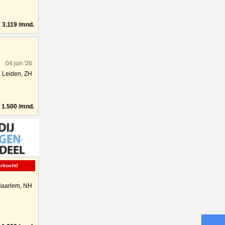
3.119 /mnd.
04 jun '26
Leiden, ZH
1.500 /mnd.
erkocht!
aarlem, NH