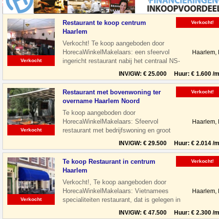
Restaurant te koop centrum
Verkocht!
Haarlem
Verkocht! Te koop aangeboden door
HorecaWinkelMakelaars: een sfeervol
Haarlem,
ingericht restaurant nabij het centraal NS-
Verkocht
Station te Haarlem. Het restaurant is
INV/GW: € 25.000 Huur: € 1.600 /m
Restaurant met bovenwoning ter
Verkocht!
overname Haarlem Noord
Te koop aangeboden door
HorecaWinkelMakelaars: Sfeervol
Haarlem,
restaurant met bedrijfswoning en groot
Verkocht
terras gelegen aan de Floresstraat in
INV/GW: € 29.500 Huur: € 2.014 /m
Haarlem Noord. De
Te koop Restaurant in centrum
Verkocht!
Haarlem
Verkocht!, Te koop aangeboden door
HorecaWinkelMakelaars: Vietnamees
Haarlem,
specialiteiten restaurant, dat is gelegen in
Verkocht
de leukste winkelstraat van Haarlem,
INV/GW: € 47.500 Huur: € 2.300 /m