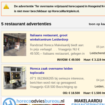
De advertentie 'Ter overname vrijstaand horecapand in Hoogeind N-
is niet meer beschikbaar op HorecaMarktplein.nl.
5 restaurant advertenties
verfijn resul
toon op ka
Italiaans restaurant, groot
winkelcentrum Leiderdorp
Randstad Horeca Makelaardij biedt aan:
05 jun
In prijs verlaagd . . . Vraagprijs NU €
Leidschen
49.500,-- Italiaans restaurant, gelegen in
een groot winkelcentrum Wink
INV/GW: € 49.500 Huur: € 3.119 /m
Horeca zaak overname leiden
toplocatie
ðŸ“ž 0623666265 bij serieuze interesse,
04 jun
berichten word niet op gereageerd.
Leiden,
Vraagprijs €18.500 Bezichtiging op
afspraak Overname horeca zaak in leiden
OG: € 18.500 Huur: € 1.500 /m