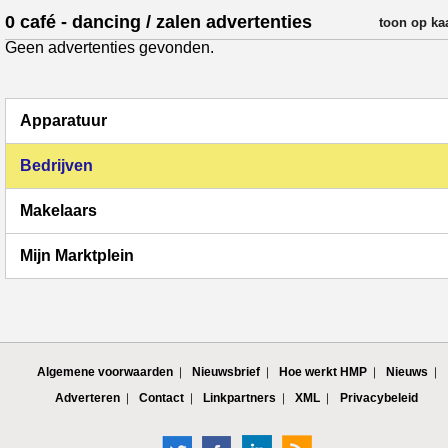
0 café - dancing / zalen advertenties
verfijn resul
toon op ka
Geen advertenties gevonden.
Apparatuur
Bedrijven
Makelaars
Mijn Marktplein
Algemene voorwaarden
Nieuwsbrief
Hoe werkt HMP
Nieuws
Adverteren
Contact
Linkpartners
XML
Privacybeleid