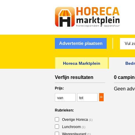
Advertentie plaatsen
Horeca Marktplein
Bedr
Verfijn resultaten
0 camping
Prijs:
Geen adve
Rubrieken:
Overige Horeca
(1)
Lunchroom
(1)
Wegrestaurant
(1)