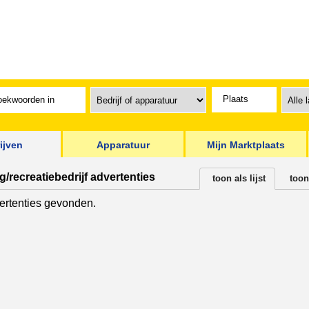
ijven
Apparatuur
Mijn Marktplaats
/recreatiebedrijf advertenties
toon als lijst
toon
rtenties gevonden.