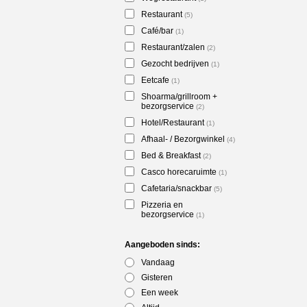
Restaurant
(5)
Café/bar
(1)
Restaurant/zalen
(2)
Gezocht bedrijven
(1)
Eetcafe
(1)
Shoarma/grillroom +
bezorgservice
(2)
Hotel/Restaurant
(1)
Afhaal- / Bezorgwinkel
(4)
Bed & Breakfast
(2)
Casco horecaruimte
(1)
Cafetaria/snackbar
(5)
Pizzeria en
bezorgservice
(1)
Aangeboden sinds:
Vandaag
Gisteren
Een week