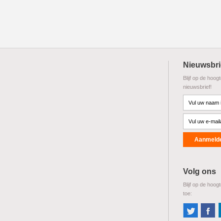
Nieuwsbri
Blijf op de hoog
nieuwsbrief!
Volg ons
Blijf op de hoog
toe: