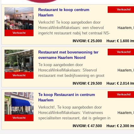
Restaurant te koop centrum
Verkocht!
Haarlem
Verkocht! Te koop aangeboden door
HorecaWinkelMakelaars: een sfeervol
Haarlem,
ingericht restaurant nabij het centraal NS-
Verkocht
Station te Haarlem. Het restaurant is
INV/GW: € 25.000 Huur: € 1.600 /m
Restaurant met bovenwoning ter
Verkocht!
overname Haarlem Noord
Te koop aangeboden door
HorecaWinkelMakelaars: Sfeervol
Haarlem,
restaurant met bedrijfswoning en groot
Verkocht
terras gelegen aan de Floresstraat in
INV/GW: € 29.500 Huur: € 2.014 /m
Haarlem Noord. De
Te koop Restaurant in centrum
Verkocht!
Haarlem
Verkocht!, Te koop aangeboden door
HorecaWinkelMakelaars: Vietnamees
Haarlem,
specialiteiten restaurant, dat is gelegen in
Verkocht
de leukste winkelstraat van Haarlem,
INV/GW: € 47.500 Huur: € 2.300 /m