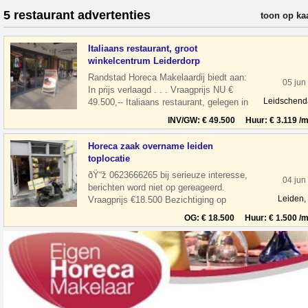
5 restaurant advertenties
verfijn resul
toon op ka
Italiaans restaurant, groot
winkelcentrum Leiderdorp
Randstad Horeca Makelaardij biedt aan:
05 jun
In prijs verlaagd . . . Vraagprijs NU €
Leidschen
49.500,-- Italiaans restaurant, gelegen in
een groot winkelcentrum Wink
INV/GW: € 49.500 Huur: € 3.119 /m
Horeca zaak overname leiden
toplocatie
ðŸ“ž 0623666265 bij serieuze interesse,
04 jun
berichten word niet op gereageerd.
Leiden,
Vraagprijs €18.500 Bezichtiging op
afspraak Overname horeca zaak in leiden
OG: € 18.500 Huur: € 1.500 /m