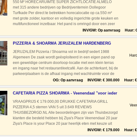
550 M² HORECARUIMTE SUPER ZICHTLOCATIE ALMELO
met 315 andere bedrijven op Bedrijventerrein Dollegoor
Turfkade Per direct te betrekken horecalocatie op ca.550 m²
met grote zolder, kantoor en volledig ingerichte grote keuken en
multifunctioneel inzetbaar. Het pand is omringd door een zeer
groot bedrijventerrein met veel bedrijven d
INV/GW: Op aanvraag Huur: 
PIZZERIA & SHOARMA JERUZALEM HARDENBERG
JERUZALEM Pizzeria / Shoarma vol in bedrijf sedert 1988
Har
Algemeen De zaak wordt geëxploiteerd in een eigen pand op
een geweldige centrum doorloop-locatie met een klein terras
en ingang naar het restaurant/eetcafé. Aan de achterkant, bij de
parkeerplaatsen is de afhaal ingang met wachtruimte voor de
afhaal. Bezorging is vanuit de keuken
OG: Op aanvraag INV/GW: € 300.000 Huur: € 
CAFETARIA PIZZA SHOARMA - Veenendaal "voor ieder
wat wi
VRAAGPRIJS € 179.000,00 DRUKKE CAFETARIA GRILL
Vee
PIZZERIA 4,5 sterren VAN 5 uit 3.649 REVIEWS
THUISBEZORGD.NL Alle beoordelingen zijn van Thuisbezorgd
klanten die besteld hebben bij Ziya's Place Veenendaal 20 jaar
Ziya's Place is your Place 20 jaar heerlijk eten met keuze uit
een breed assortiment en voor elk wat wils. Het
INV/GW: € 179.000 Huur: € 