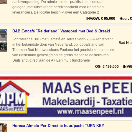
nachtvergunning. De ruimte is ruim, praktisch en centraal
gelegen, met uitstekende bereikbaarheid voor klanten en
leveranciers. De locatie beschikt over een Categorie 2
vergunning en is zeven dagen per week geopend tot diep in de
INV/GW: € 95.000 Huur: € 
nacht. Na de renova
B&B Eetcafé "Reiderland" Vastgoed met Bed & Breakf
Schitterende B&B met Eetcafé en Terras Voor- Zij- & Achterkant
Bad Nie
in het bekendste dorp van Nederland, op loopafstand van
Thermen Bad Nieuweschans Fontana het grootste kuurcentrum
van Nederland gevestigd op de grens met onze oosterburen
Duitsland, direct aan de A7 Een multi functionele
horecagelegenheid in het centrum van het d
OG: € 499.000 INV/G
Horeca Almelo Per Direct te huur/pacht TURN KEY