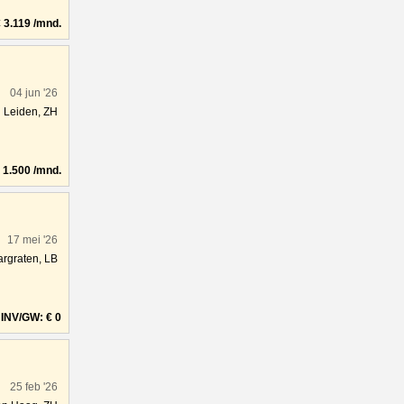
3.119 /mnd.
04 jun '26
Leiden, ZH
1.500 /mnd.
17 mei '26
rgraten, LB
INV/GW: € 0
25 feb '26