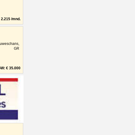
2.215 /mnd.
uweschans,
GR
W: € 35.000