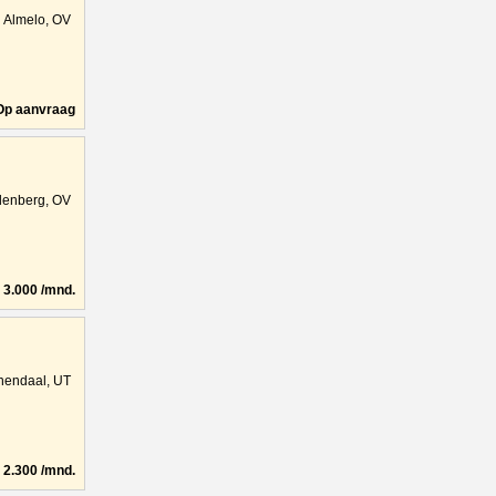
Almelo, OV
Op aanvraag
denberg, OV
3.000 /mnd.
nendaal, UT
2.300 /mnd.