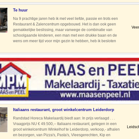
ontwikkeling met nieuwe winkels
Te huur
Na 9 prachtige jaren heb ik met veel liefde, passie en trots een
Restaurant & Zalencentrum opgebouwd. Het is dan ook geen
Vee
gemakkelijke beslissing, maar vanwege de combinatie van
schoolgaande kinderen, een man met een drukke baan en de
wens om meer tijd voor mijn gezin te hebben, heb ik besloten
mijn geliefde zaak aan te bieden. Het restaurant en za
Italiaans restaurant, groot winkelcentrum Leiderdorp
Randstad Horeca Makelaardij biedt aan: In prijs verlaagd . . .
Vraagprijs NU € 49.500,-- Italiaans restaurant, gelegen in een
Leidsc
groot winkelcentrum Winkelhof te Leiderdorp, verkoop,- afhalen
en bezorgen, van Pizza's, Pasta's, Vleesgerechten, Kip en