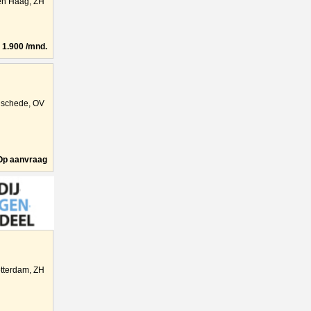
n Haag, ZH
1.900 /mnd.
schede, OV
Op aanvraag
tterdam, ZH