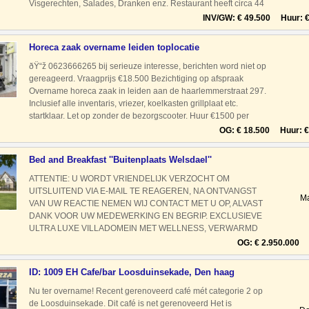
Visgerechten, Salades, Dranken enz. Restaurant heeft circa 44
zitplaatsen, de zaak is geopend van 15.00
INV/GW: € 49.500 Huur: € 
Horeca zaak overname leiden toplocatie
ðŸ“ž 0623666265 bij serieuze interesse, berichten word niet op
gereageerd. Vraagprijs €18.500 Bezichtiging op afspraak
Overname horeca zaak in leiden aan de haarlemmerstraat 297.
Inclusief alle inventaris, vriezer, koelkasten grillplaat etc.
startklaar. Let op zonder de bezorgscooter. Huur €1500 per
maand
OG: € 18.500 Huur: € 
Bed and Breakfast ''Buitenplaats Welsdael''
ATTENTIE: U WORDT VRIENDELIJK VERZOCHT OM
UITSLUITEND VIA E-MAIL TE REAGEREN, NA ONTVANGST
Ma
VAN UW REACTIE NEMEN WIJ CONTACT MET U OP, ALVAST
DANK VOOR UW MEDEWERKING EN BEGRIP. EXCLUSIEVE
ULTRA LUXE VILLADOMEIN MET WELLNESS, VERWARMD
ZWEMBAD EN PANORAMISCH UITZICHT OVER HET
OG: € 2.950.000 
HEUVELLAND Aan één van de meest exclusieve locaties van
Zuid-Limburg, midde
ID: 1009 EH Cafe/bar Loosduinsekade, Den haag
Nu ter overname! Recent gerenoveerd café mét categorie 2 op
de Loosduinsekade. Dit café is net gerenoveerd Het is