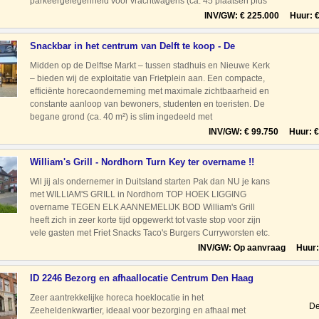
parkeergelegenheid voor vrachtwagens (ca. 45 plaatsen plus
28 ontheffingen onder het Reewegviaduct), bussen en
INV/GW: € 225.000 Huur: € 
personenauto’s
Snackbar in het centrum van Delft te koop - De
Horecatussenp
Midden op de Delftse Markt – tussen stadhuis en Nieuwe Kerk
– bieden wij de exploitatie van Frietplein aan. Een compacte,
efficiënte horecaonderneming met maximale zichtbaarheid en
constante aanloop van bewoners, studenten en toeristen. De
begane grond (ca. 40 m²) is slim ingedeeld met
voorbereidingskeuken, toilet, vitrine en de kenmerkende
INV/GW: € 99.750 Huur: € 
sauzenb
William's Grill - Nordhorn Turn Key ter overname !!
Tegen El
Wil jij als ondernemer in Duitsland starten Pak dan NU je kans
met WILLIAM'S GRILL in Nordhorn TOP HOEK LIGGING
overname TEGEN ELK AANNEMELIJK BOD William's Grill
heeft zich in zeer korte tijd opgewerkt tot vaste stop voor zijn
vele gasten met Friet Snacks Taco's Burgers Curryworsten etc.
als vaste producten. Kom gezellig bi
INV/GW: Op aanvraag Huur: 
ID 2246 Bezorg en afhaallocatie Centrum Den Haag
Zeer aantrekkelijke horeca hoeklocatie in het
De
Zeeheldenkwartier, ideaal voor bezorging en afhaal met