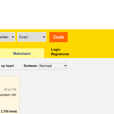
Login
Makelaars
Registreren
 op kaart
Sorteren
20 jul '26
aandam, NH
 1.750 /mnd.