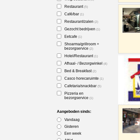
Restaurant
(5)
Café/bar
(1)
Restaurant/zalen
(2)
Gezocht bedrijven
(1)
Eetcafe
(1)
Shoarma/grillroom +
bezorgservice
(2)
Hotel/Restaurant
(1)
Afhaal- / Bezorgwinkel
(4)
Bed & Breakfast
(2)
Casco horecaruimte
(1)
Cafetaria/snackbar
(5)
Pizzeria en
bezorgservice
(1)
Aangeboden sinds:
Vandaag
Gisteren
Een week