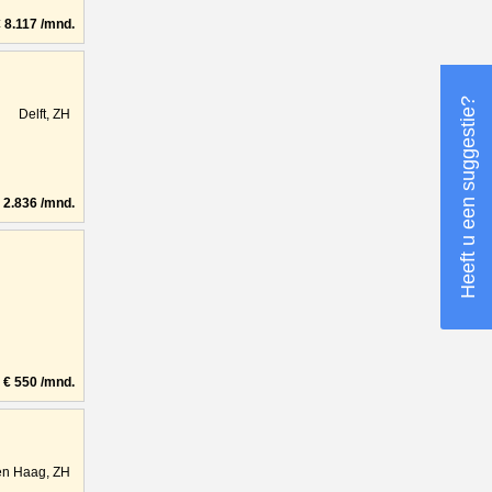
8.117 /mnd.
Heeft u een suggestie?
Delft, ZH
2.836 /mnd.
€ 550 /mnd.
n Haag, ZH