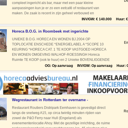
De
compleet ingericht als bar, maar met een paar kleine
aanpassingen kun je er zo een eetcafé of restaurant van
maken. De zaak is recent in zijn geheel verbouwd en
vernieuwd met geïsoleerd plafond, nieuwe toiletten en
INV/GW: € 140.000 Huur: € 
ventilatiesysteem. Er
Horeca B.O.G. in Roombeek met ingerichte
multifunctionele ke
UNIEKE B.O.G. HORECA EN WONEN BJ.2004 OP
En
TOPLOCATIE ENSCHEDE *ENERGIELABEL A *SCOPE 10
KEURING *HORECA CAT. 1 TE KOOP VASTGOED HORECA
EN WONEN OMGEVING WALHOF-ROESSINGH Horeca
Ruimte TE KOOP (ook te huur) en 2 Unieke BOVENLIGGENDE
ZELFSTANDIGE Appartementen vrij van huur TE KOOP Op een
OG: Op aanvraag INV/GW: Op aanvraag Huur: 
levendige en prominente locatie nabij het cent
Wegrestaurant in Rotterdam ter overname -
Horecamakelaar De
Restaurant Routiers Distripark Eemhaven is gevestigd direct
Ro
langs de snelweg A15, op circa twintig minuten rijden van
zowel de P&O Ferry naar Hull (Engeland) als
evenementenlocatie Ahoy. Met de gezellige inrichting, de ruime