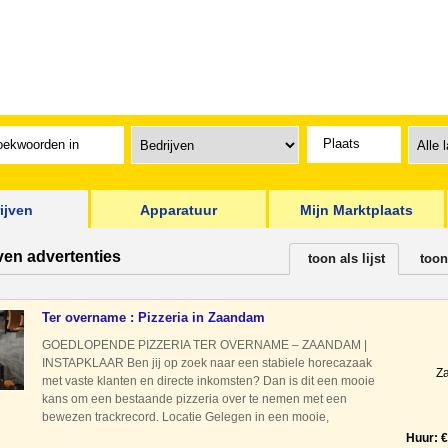
ijven
Apparatuur
Mijn Marktplaats
ven advertenties
toon als lijst
toon
Ter overname : Pizzeria in Zaandam
GOEDLOPENDE PIZZERIA TER OVERNAME – ZAANDAM |
INSTAPKLAAR Ben jij op zoek naar een stabiele horecazaak
Z
met vaste klanten en directe inkomsten? Dan is dit een mooie
kans om een bestaande pizzeria over te nemen met een
bewezen trackrecord. Locatie Gelegen in een mooie,
groeiende wijk in Zaandam. De omgeving is volop in
Huur: €